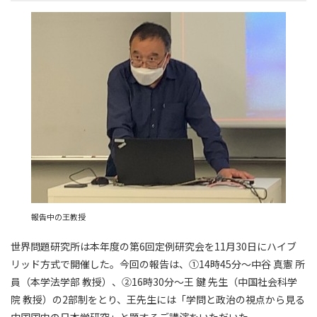
報告中の王教授
世界問題研究所は本年度の第6回定例研究会を11月30日にハイブ
リッド方式で開催した。今回の報告は、①14時45分～中谷 真憲 所
員（本学法学部 教授）、②16時30分～王 鍵 先生（中国社会科学
院 教授）の2部制をとり、王先生には「学問と政治の視点から見る