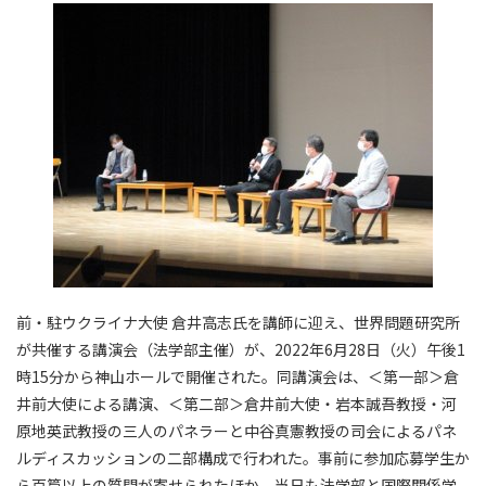
前・駐ウクライナ大使 倉井高志氏を講師に迎え、世界問題研究所
が共催する講演会（法学部主催）が、2022年6月28日（火）午後1
時15分から神山ホールで開催された。同講演会は、＜第一部＞倉
井前大使による講演、＜第二部＞倉井前大使・岩本誠吾教授・河
原地英武教授の三人のパネラーと中谷真憲教授の司会によるパネ
ルディスカッションの二部構成で行われた。事前に参加応募学生か
ら百篇以上の質問が寄せられたほか、当日も法学部と国際関係学