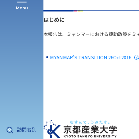
Menu
はじめに
公募推薦入試
経営学部
本報告は、ミャンマーにおける援助政策をミ
一般選抜入試［中期日程］
現代社会学部
キャンパス・施設の見学について
MYANMAR'S TRANSITION 26Oct2016（
共通テスト利用入試[前期][後期]
外国語学部
学生寮
専門学科等対象公募推薦入試
理学部
図書館
建学の精神
生命科学部
学章
訪問者別
科目等履修生・聴講生募集
法人組織