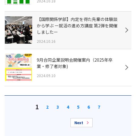
2024.10.18
【国際関係学部】内定を得た先輩の体験談
から学ぶ ー就活の進め方講座 第2弾を開催
しましたー
2024.10.16
9月合同企業説明会開催案内（2025年卒
業・修了者対象)
2024.09.10
1
2
3
4
5
6
7
Next