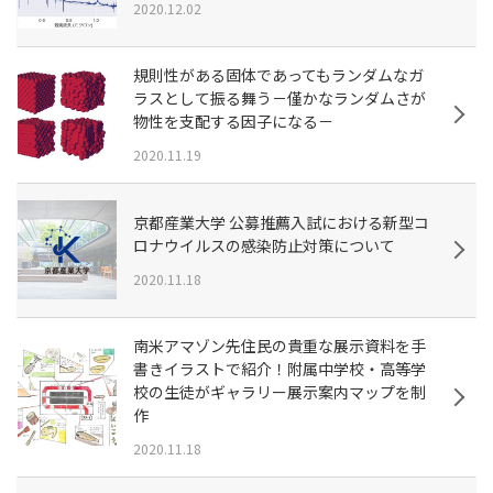
2020.12.02
規則性がある固体であってもランダムなガ
ラスとして振る舞う－僅かなランダムさが
物性を支配する因子になる－
2020.11.19
京都産業大学 公募推薦入試における新型コ
ロナウイルスの感染防止対策について
2020.11.18
南米アマゾン先住民の貴重な展示資料を手
書きイラストで紹介！附属中学校・高等学
校の生徒がギャラリー展示案内マップを制
作
2020.11.18