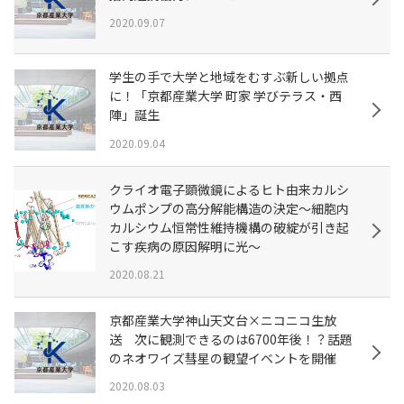
2020.09.07
学生の手で大学と地域をむすぶ新しい拠点
に！「京都産業大学 町家 学びテラス・西
陣」誕生
2020.09.04
クライオ電子顕微鏡によるヒト由来カルシ
ウムポンプの高分解能構造の決定～細胞内
カルシウム恒常性維持機構の破綻が引き起
こす疾病の原因解明に光～
2020.08.21
京都産業大学神山天文台×ニコニコ生放
送 次に観測できるのは6700年後！？話題
のネオワイズ彗星の観望イベントを開催
2020.08.03