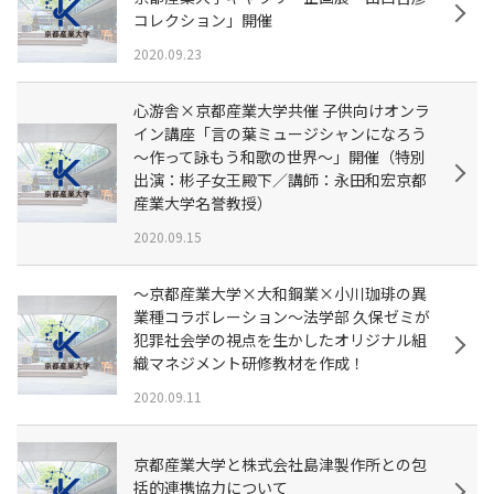
コレクション」開催
2020.09.23
心游舎×京都産業大学共催 子供向けオンラ
イン講座「言の葉ミュージシャンになろう
～作って詠もう和歌の世界～」開催（特別
出演：彬子女王殿下／講師：永田和宏京都
産業大学名誉教授）
2020.09.15
～京都産業大学×大和鋼業×小川珈琲の異
業種コラボレーション～法学部 久保ゼミが
犯罪社会学の視点を生かしたオリジナル組
織マネジメント研修教材を作成！
2020.09.11
京都産業大学と株式会社島津製作所との包
括的連携協力について