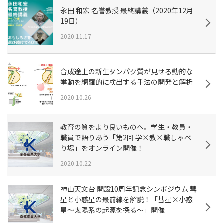
永田 和宏 名誉教授 最終講義（2020年12月
19日）
2020.11.17
合成途上の新生タンパク質が見せる動的な
挙動を網羅的に検出する手法の開発と解析
2020.10.26
教育の質をより良いものへ。学生・教員・
職員で語りあう「第2回 学×教×職しゃべ
り場」をオンライン開催！
2020.10.22
神山天文台 開設10周年記念シンポジウム 彗
星と小惑星の最前線を解説！「彗星×小惑
星～太陽系の起源を探る～」開催