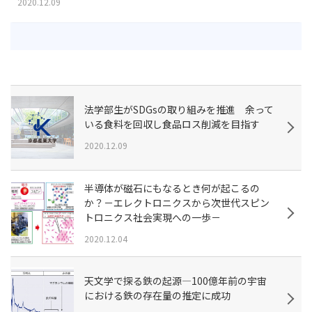
2020.12.09
法学部生がSDGsの取り組みを推進 余って
いる食料を回収し食品ロス削減を目指す
2020.12.09
半導体が磁石にもなるとき何が起こるの
か？－エレクトロニクスから次世代スピン
トロニクス社会実現への一歩－
2020.12.04
天文学で探る鉄の起源—100億年前の宇宙
における鉄の存在量の推定に成功