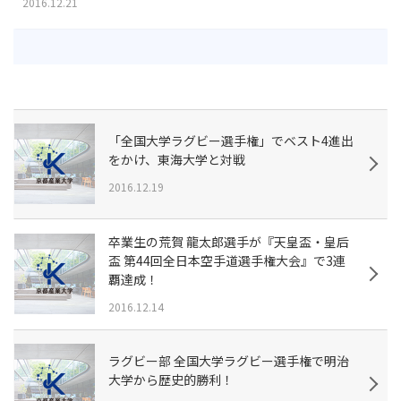
2016.12.21
「全国大学ラグビー選手権」でベスト4進出
をかけ、東海大学と対戦
2016.12.19
卒業生の荒賀 龍太郎選手が『天皇盃・皇后
盃 第44回全日本空手道選手権大会』で3連
覇達成！
2016.12.14
ラグビー部 全国大学ラグビー選手権で明治
大学から歴史的勝利！