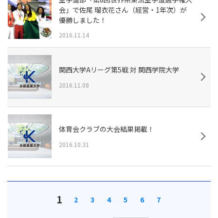
会」で佐尾 瑠衣花さん（経営・1年次）が
優勝しました！
2016.11.14
関西大学Aリーグ第5戦 対 関西学院大学
2016.11.08
体育会クラブの大会結果掲載！
2016.10.31
1
2
3
4
5
6
7