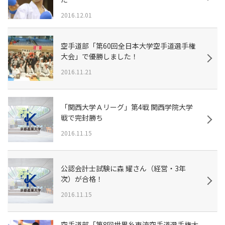
2016.12.01
空手道部「第60回全日本大学空手道選手権
大会」で優勝しました！
2016.11.21
「関西大学Ａリーグ」第4戦 関西学院大学
戦で完封勝ち
2016.11.15
公認会計士試験に森 耀さん（経営・3年
次）が合格！
2016.11.15
空手道部「第8回世界糸東流空手道選手権大