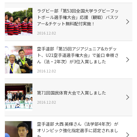
ラグビー部「第53回全国大学ラグビーフッ
トボール選手権大会」応援（観戦）バスツ
アー&チケット無料配付実施！
2016.12.02
空手道部「第15回アジアジュニア&カデッ
ト、U21空手道選手権大会」で釜口 幸樹さ
ん（法・2年次）が3位入賞しました
2016.12.02
第71回国民体育大会で入賞しました
2016.12.02
空手道部 大西 英輝さん（法学部4年次）が
オリンピック強化指定選手に認定されまし
た