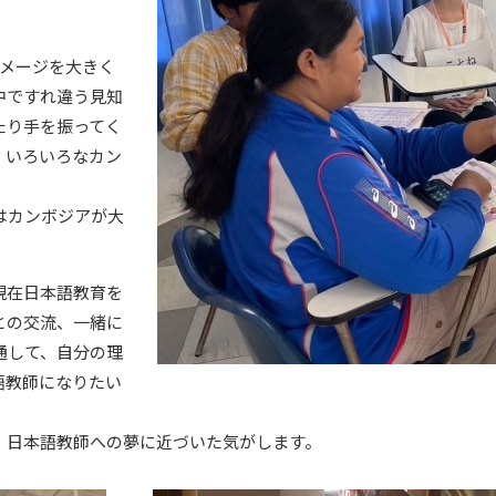
イメージを大きく
中ですれ違う見知
たり手を振ってく
、いろいろなカン
はカンボジアが大
現在日本語教育を
との交流、一緒に
通して、自分の理
語教師になりたい
、日本語教師への夢に近づいた気がします。