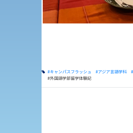
KSU-EAP（正課外活動プログラム）
えの方へ 学外機関向け
外国人留学生の入学
#キャンパスフラッシュ
#アジア言語学科
#外国語学部留学体験記