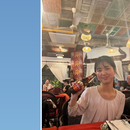
科目等履修生・聴講生募集
世界問題研究所
経済支援
社会安全・警察学研究所
保健管理センター
生態系サービス研究センター
教職課程
人権センター
植物科学研究センター
初年次教育
障害学生教育支援センター
京都産業大学 × SDGs
大学DX