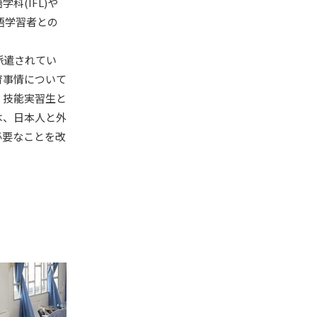
科(IFL)や
本語学習者との
派遣されてい
育事情について
、技能実習生と
は、日本人と外
必要なことを改