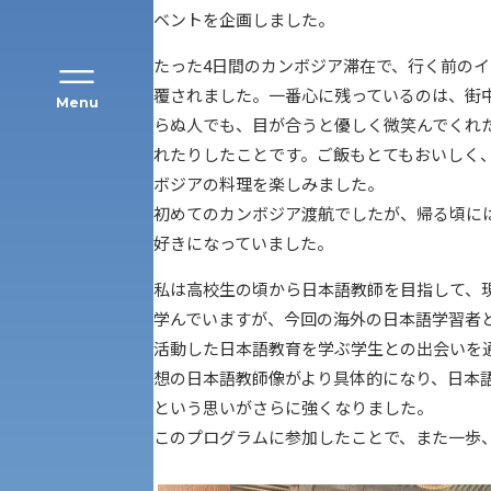
ベントを企画しました。
たった4日間のカンボジア滞在で、行く前の
覆されました。一番心に残っているのは、街
Menu
らぬ人でも、目が合うと優しく微笑んでくれ
れたりしたことです。ご飯もとてもおいしく
ボジアの料理を楽しみました。
経営学部
初めてのカンボジア渡航でしたが、帰る頃に
好きになっていました。
現代社会学部
キャンパス・施設の見学について
私は高校生の頃から日本語教師を目指して、
学んでいますが、今回の海外の日本語学習者
外国語学部
学生寮
活動した日本語教育を学ぶ学生との出会いを
想の日本語教師像がより具体的になり、日本
理学部
図書館
という思いがさらに強くなりました。
建学の精神
このプログラムに参加したことで、また一歩
生命科学部
学章