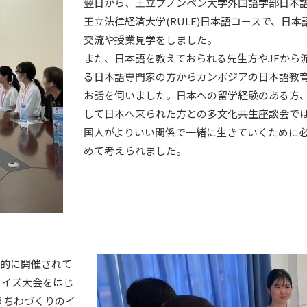
翌日から、王立プノンペン大学外国語学部日本語学
王立法律経済大学(RULE)日本語コースで、日
交流や授業見学をしました。
また、日本語を教えておられる先生方やJFから
る日本語専門家の方からカンボジアの日本語教
お話を伺いました。日本への留学経験のある方
して日本へ来られた方との多文化共生座談会で
国人がよりいい関係で一緒に生きていくために
めて考えられました。
セス
資料請求
お問い合わせ
目的に開催されて
。クイズ大会をはじ
うちわづくりのイ