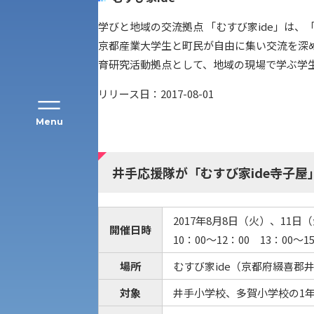
学びと地域の交流拠点 「むすび家ide」は
京都産業大学生と町民が自由に集い交流を深
育研究活動拠点として、地域の現場で学ぶ学
リリース日：2017-08-01
Menu
井手応援隊が「むすび家ide寺子屋
公募推薦入試
経営学部
一般選抜入試［中期日程］
2017年8月8日（火）、11
現代社会学部
キャンパス・施設の見学について
開催日時
10：00～12：00 13：00～
共通テスト利用入試[前期][後期]
外国語学部
場所
むすび家ide（京都府綴喜郡
学生寮
対象
井手小学校、多賀小学校の1年
専門学科等対象公募推薦入試
理学部