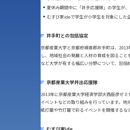
夏休み期間中に「井手応援隊」の学生が、
むすび家ideで学生が小学生を対象にした
井手町との包括協定
京都産業大学と京都府綴喜郡井手町は、201
し、地域社会の発展と人材の育成を図ること
など大学が有する幅広い分野について、包括
京都産業大学井出応援隊
2013年に京都産業大学経済学部大西辰彦ゼ
イベントなどの取り組みを行っています。地
紙灯籠や竹灯籠で彩るイベントを開催するな
アク
むすび家ide