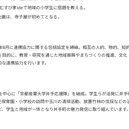
むすび家ideで地域の小学生に宿題を教える。
企画は、寺子屋が初めてとなる。
3年8月に連携協力に関する包括協定を締結。相互の人的、物的、知
を目的に、教育・研究を通じた地域振興やまちづくりの推進、文化
的な連携協力を行います。
ミを中心に「京都産業大学井手応援隊」を結成。学生らが活発に井手
元保育園・小学校の訪問や玉川の清掃活動、放置竹林の伐採などの
ど、学生と地域が一体となり井手町の魅力発信に取り組んでいます
セス
資料請求
お問い合わせ