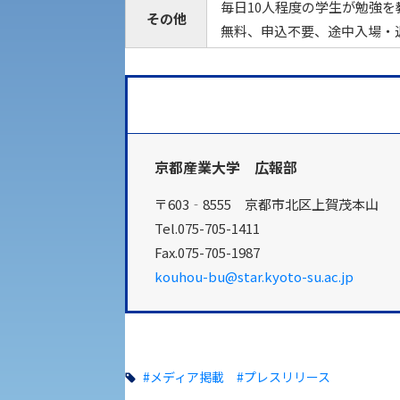
図書館
毎日10人程度の学生が勉強を
建学の精神
その他
無料、申込不要、途中入場・
生命科学部
学章
科目等履修生・聴講生募集
法人組織
世界問題研究所
京都産業大学 広報部
キャンパス見学会
経済支援
社会安全・警察学研究所
〒603‐8555 京都市北区上賀茂本山
Tel.075-705-1411
進学相談会
Fax.075-705-1987
保健管理センター
kouhou-bu@star.kyoto-su.ac.jp
教職課程
人権センター
植物科学研究センター
初年次教育
障害学生教育支援センター
#メディア掲載
#プレスリリース
入学試験要項・出願書類