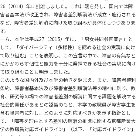
26（2014）年に批准しました。これに端を発し、国内では障
害者基本法が改正され、障害者差別解消法が成立・施行される
など、障害者差別解消に向けた取り組みが具体化しつつありま
す。
一方、本学は平成27（2015）年に、「男女共同参画宣言」と
して、「ダイバーシティ（多様性）を認める社会の実現に向け
て取り組む」ことを表明し、この宣言の中で、障害の有無など
にかかわらず個性と能力を十分に発揮できる社会の実現に向け
て取り組むことも明示しました。
このような国内外及び本学の動きを踏まえ、また、障害者権利
条約、障害者基本法及び障害者差別解消法等の精神に則り、教
育、研究等の場での障害者差別の解消に関する課題を解決する
社会的責任があるとの認識のもと、本学の教職員が障害学生を
含む障害者に対し、どのように対応すべきかを示す指針とし
て、「障害を理由とする差別の解消の推進に関する京都産業大
学の教職員対応ガイドライン」（以下、「対応ガイドライン」