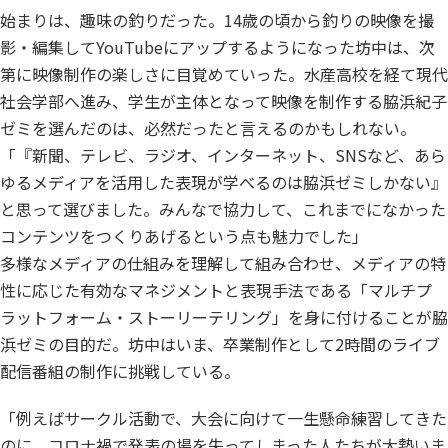
始まりは、趣味の釣りだった。14歳の頃から釣りの映像を撮
影・編集してYouTubeにアップするようになった坊中は、次
第に映像制作の楽しさに目覚めていった。水産高校を経て現代
社会学部へ進み、学生が主体となって映像を制作する脇浜紀子
ゼミを選んだのは、必然だったと言えるのかもしれない。
「『新聞、テレビ、ラジオ、インターネット、SNSなど、あら
ゆるメディアを活用した表現が学べるのは脇浜ゼミしかない』
と思って選びました。みんなで協力して、これまでになかった
コンテンツをつくりあげるという点も魅力でした」
多様なメディアの仕組みを理解して組み合わせ、メディアの特
性に応じた有効なマネジメントと表現手法である「マルチプ
ラットフォーム・ストーリーテリング」を身に付けることが脇
浜ゼミの目的だ。坊中はいま、卒業制作として2時間のライブ
配信番組の制作に挑戦している。
「例えばサークル活動で、大会に向けて一生懸命練習してきた
のに、コロナ禍で発表の場を失ってしまった人たちが大勢いま