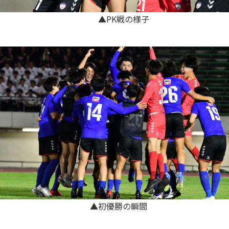
▲PK戦の様子
▲初優勝の瞬間