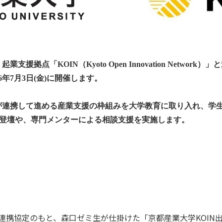
、起業支援拠点「
KOIN
（
Kyoto Open Innovation Network
）」と
6
年
7
月
3
日
(
金
)
に開催します。
が連携して進める産業支援の枠組みを大学教育に取り入れ、学
登壇や、専門メンターによる相談支援を実施します。
連携協定のもと、森口ゼミ生が仕掛けた「京都産業大学KOIN