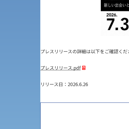
学章
科目等履修生・聴講生募集
法人組織
世界問題研究所
キャンパス見学会
経済支援
社会安全・警察学研究所
プレスリリースの詳細は以下をご確認くだ
進学相談会
保健管理センター
プレスリリース.pdf
教職課程
人権センター
リリース日：2026.6.26
初年次教育
入学試験要項・出願書類
障害学生教育支援センター
植物科学研究センター
京都産業大学 × SDGs
生態系サービス研究センター