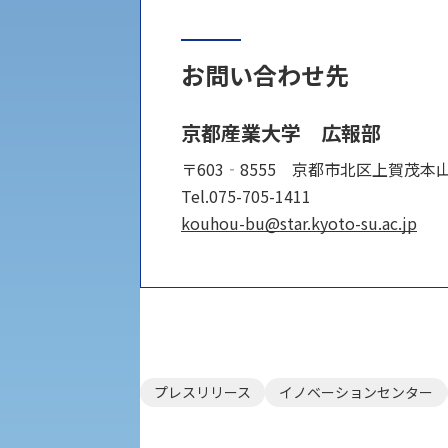
大学DX
お問い合わせ先
受験に関する注意
KSU-EAP（正課外活動プログラム）
京都産業大学 広報部
〒603‐8555 京都市北区上賀茂本
受験Q＆A
えの方へ 学外機関向け
Tel.075-705-1411
kouhou-bu@star.kyoto-su.ac.jp
外国人留学生の入学
入学手続き
プレスリリース
イノベーションセンター
修学支援制度の申請手続き