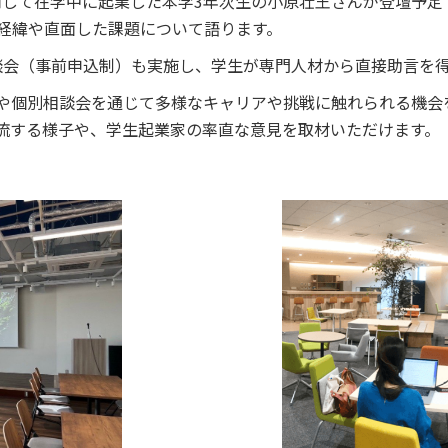
活用して在学中に起業した本学3年次生の小原壮王さんが登壇予
経緯や直面した課題について語ります。
相談会（事前申込制）も実施し、学生が専門人材から直接助言を
や個別相談会を通じて多様なキャリアや挑戦に触れられる機会
流する様子や、学生起業家の率直な意見を取材いただけます。
セス
資料請求
お問い合わせ