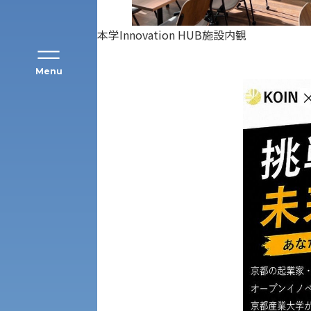
本学Innovation HUB施設内観
Menu
公募推薦入試
経営学部
一般選抜入試［中期日程］
現代社会学部
キャンパス・施設の見学について
共通テスト利用入試[前期][後期]
外国語学部
学生寮
専門学科等対象公募推薦入試
理学部
図書館
建学の精神
生命科学部