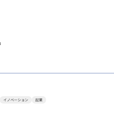
山
イノベーション
起業