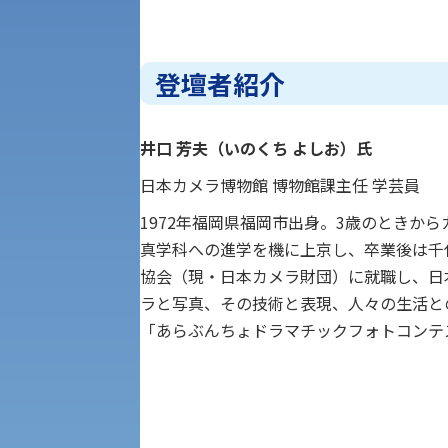
一般選抜入試［中期日程］
現代社会学部
キャンパス・施設の見学について
登壇者紹介
共通テスト利用入試[前期][後期]
外国語学部
学生寮
井口 芳夫（いのくち よしお）氏
専門学科等対象公募推薦入試
理学部
図書館
日本カメラ博物館 博物館課主任 学芸員
建学の精神
1972年福岡県福岡市出身。3歳のときか
生命科学部
真学科への進学を機に上京し、卒業後は千
協会（現・日本カメラ財団）に就職し、日
学章
科目等履修生・聴講生募集
ラと写真、その技術と表現、人々の生活と
「あらぶんちょドラマチックフォトコンテ
法人組織
世界問題研究所
キャンパス見学会
経済支援
社会安全・警察学研究所
進学相談会