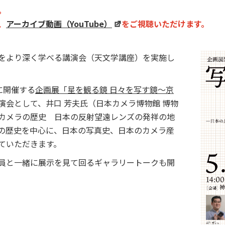
。
、
アーカイブ動画（YouTube）
をご視聴いただけます。
をより深く学べる講演会（天文学講座）を実施し
）に開催する
企画展「星を観る鏡 日々を写す鏡～京
演会として、井口 芳夫氏（日本カメラ博物館 博物
カメラの歴史 日本の反射望遠レンズの発祥の地
の歴史を中心に、日本の写真史、日本のカメラ産
ていただきます。
員と一緒に展示を見て回るギャラリートークも開