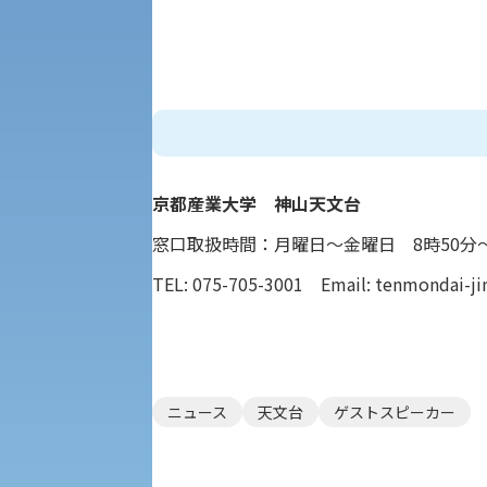
保健管理センター
教職課程
人権センター
初年次教育
入学試験要項・出願書類
障害学生教育支援センター
植物科学研究センター
京都産業大学 神山天文台
京都産業大学 × SDGs
生態系サービス研究センター
窓口取扱時間：月曜日～金曜日 8時50分～
TEL: 075-705-3001 Email: tenmondai-jim
大学DX
受験に関する注意
KSU-EAP（正課外活動プログラム）
ニュース
天文台
ゲストスピーカー
受験Q＆A
えの方へ 学外機関向け