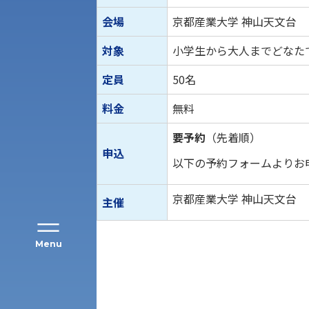
会場
京都産業大学 神山天文台
対象
小学生から大人までどなた
定員
50名
アク
料金
無料
要予約
（先着順）
申込
以下の予約フォームよりお
京都産業大学 神山天文台
主催
Menu
公募推薦入試
経営学部