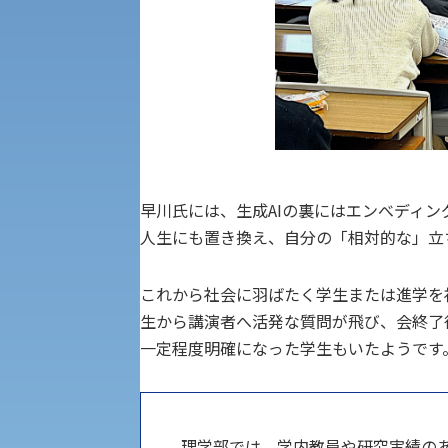
経済支援
社会安全・警察学研究所
進学相談会
保健管理センター
教職課程
人権センター
初年次教育
入学試験要項・出願書類
障害学生教育支援センター
早川氏には、生成AIの裏にはエンべディ
植物科学研究センター
人生にも置き換え、自分の「相対的な」立
京都産業大学 × SDGs
生態系サービス研究センター
これから社会に羽ばたく学生または進学を
生から講演者へ活発な質問が飛び、会終了
大学DX
一定程度明確になった学生もいたようです
受験に関する注意
KSU-EAP（正課外活動プログラム）
理学部では、学内教員や研究実績の