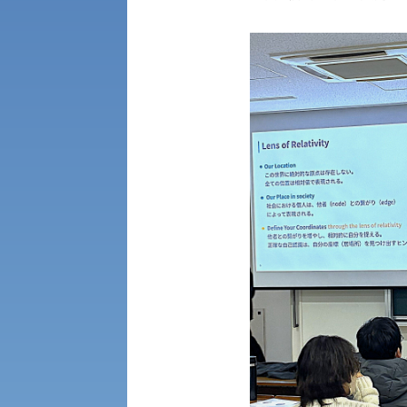
公募推薦入試
経営学部
一般選抜入試［中期日程］
現代社会学部
キャンパス・施設の見学について
共通テスト利用入試[前期][後期]
外国語学部
学生寮
専門学科等対象公募推薦入試
理学部
図書館
建学の精神
生命科学部
学章
科目等履修生・聴講生募集
法人組織
世界問題研究所
キャンパス見学会