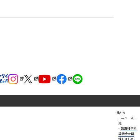
Home
ニュース一
覧
数理科学科
談話会を開
催しました