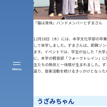
アク
「猫は液体」バンドメンバーとずまさん
12月18日（木）には、本学文化学部の卒
して来学しました。ずまさんは、即興ソン
ます。イベントでは、学生が出した「大学
に、本学の軽音部「フォークトレイン」に
生たちの熱気と一体感が生まれました。ず
Menu
返り、音楽活動を続けるきっかけとなった
公募推薦入試
経営学部
一般選抜入試［中期日程］
うざみちゃん
現代社会学部
キャンパス・施設の見学について