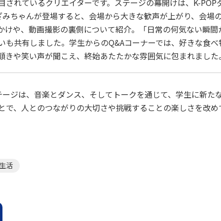
されているクリエイターです。ステージの幕開けは、K-POPダン
ざみちゃんが登場すると、会場から大きな歓声が上がり、会場
っかけや、動画撮影の裏側について紹介。「日常の何気ない瞬間
いも共有しました。学生からのQ&Aコーナーでは、好きな食べ
頷きや笑い声が聞こえ、終始あたたかな雰囲気に包まれました
テージは、音楽とダンス、そしてトークを通じて、学生に新た
とで、人とのつながりの大切さや挑戦することの楽しさを改め
生活