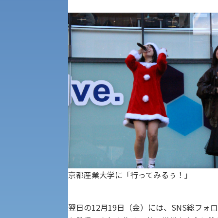
共通テスト利用入試[前期][後期]
外国語学部
学生寮
専門学科等対象公募推薦入試
理学部
図書館
建学の精神
生命科学部
学章
科目等履修生・聴講生募集
法人組織
世界問題研究所
キャンパス見学会
経済支援
社会安全・警察学研究所
京都産業大学に「行ってみるぅ！」
進学相談会
保健管理センター
翌日の12月19日（金）には、SNS総フ
教職課程