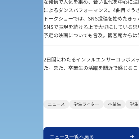
な発信で人気を集め、若い世代を中心に注目
人権センター
によるダンスパフォーマンス。4曲目でう
トークショーでは、SNS投稿を始めたき
初年次教育
入学試験要項・出願書類
障害学生教育支援センター
SNSで表現を続ける上で大切にしている思
植物科学研究センター
予定の映画についても言及。観客席からは
京都産業大学 × SDGs
生態系サービス研究センター
2日間にわたるインフルエンサーコラボス
大学DX
た。また、卒業生の活躍を間近で感じるこ
受験に関する注意
KSU-EAP（正課外活動プログラム）
ニュース
学生ライター
卒業生
学生
受験Q＆A
えの方へ 学外機関向け
外国人留学生の入学
ニュース一覧へ戻る