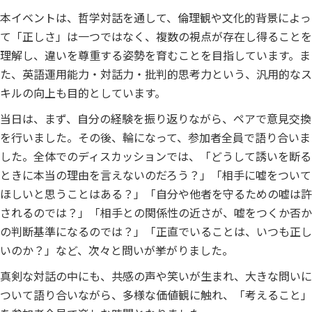
本イベントは、哲学対話を通して、倫理観や文化的背景によっ
て「正しさ」は一つではなく、複数の視点が存在し得ることを
理解し、違いを尊重する姿勢を育むことを目指しています。ま
た、英語運用能力・対話力・批判的思考力という、汎用的なス
キルの向上も目的としています。
当日は、まず、自分の経験を振り返りながら、ペアで意見交換
を行いました。その後、輪になって、参加者全員で語り合いま
した。全体でのディスカッションでは、「どうして誘いを断る
ときに本当の理由を言えないのだろう？」「相手に嘘をついて
ほしいと思うことはある？」「自分や他者を守るための嘘は許
されるのでは？」「相手との関係性の近さが、嘘をつくか否か
の判断基準になるのでは？」「正直でいることは、いつも正し
いのか？」など、次々と問いが挙がりました。
真剣な対話の中にも、共感の声や笑いが生まれ、大きな問いに
ついて語り合いながら、多様な価値観に触れ、「考えること」