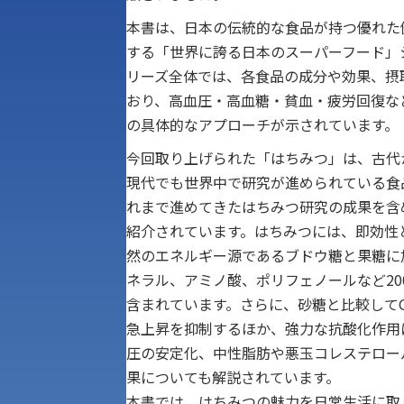
本書は、日本の伝統的な食品が持つ優れた
する「世界に誇る日本のスーパーフード」
リーズ全体では、各食品の成分や効果、摂
おり、高血圧・高血糖・貧血・疲労回復な
の具体的なアプローチが示されています。
今回取り上げられた「はちみつ」は、古代
現代でも世界中で研究が進められている食
れまで進めてきたはちみつ研究の成果を含
紹介されています。はちみつには、即効性
然のエネルギー源であるブドウ糖と果糖に
ネラル、アミノ酸、ポリフェノールなど20
含まれています。さらに、砂糖と比較して
急上昇を抑制するほか、強力な抗酸化作用
圧の安定化、中性脂肪や悪玉コレステロー
果についても解説されています。
本書では、はちみつの魅力を日常生活に取