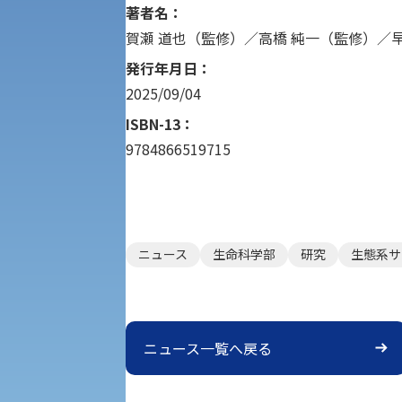
学生寮
著者名：
賀瀬 道也（監修）／高橋 純一（監修）／
専門学科等対象公募推薦入試
理学部
図書館
発行年月日：
2025/09/04
建学の精神
生命科学部
ISBN-13：
9784866519715
学章
科目等履修生・聴講生募集
法人組織
世界問題研究所
キャンパス見学会
ニュース
生命科学部
研究
生態系サ
経済支援
社会安全・警察学研究所
進学相談会
保健管理センター
ニュース一覧へ戻る
教職課程
人権センター