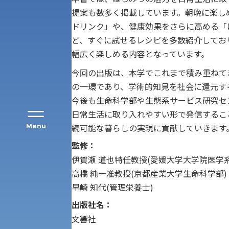
アク
提案も数多く掲載しています。朝晩に楽し
ドリンク」や、健康効果をさらに高める「
ど、すぐに試せるレシピを多数紹介してお
幅広く楽しめる内容となっています。
今回の出版は、本学でこれまで積み重ねて
の一環であり、学術的知見を社会に還元す
今後も生命科学部や生態系サービス研究セ
日常生活に取り入れやすい形で発信するこ
続可能な暮らしの実現に貢献していきます
Menu
監修：
公募推薦入試
伊賀瀬 道也特任教授(愛媛大学大学院医学
経営学部
高橋 純一准教授(京都産業大学生命科学部)
早崎 知代(管理栄養士)
一般選抜入試［中期日程］
現代社会学部
キャンパス・施設の見学について
出版社名：
文響社
共通テスト利用入試[前期][後期]
外国語学部