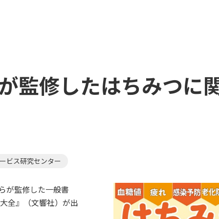
授が監修したはちみつに
ービス研究センター
授らが監修した一般書
方大全』（文響社）が出