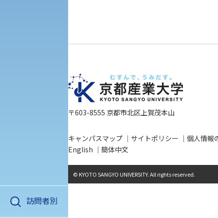
初年次教育
入学試験要項・出願書類
障害学生教育支援センター
植物科学研究センター
京都産業大学 × SDGs
生態系サービス研究センター
大学DX
〒603-8555 京都市北区上賀茂本山
受験に関する注意
KSU-EAP（正課外活動プログラム）
キャンパスマップ
サイトポリシー
個人情報
English
簡体中文
受験Q＆A
えの方へ 学外機関向け
© KYOTO SANGYO UNIVERSITY. All rights reserved.
外国人留学生の入学
訪問者別