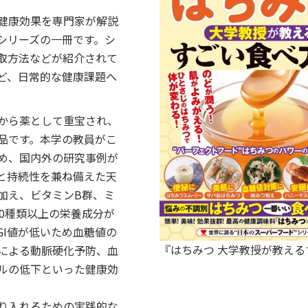
健康効果を専門家が解説
シリーズの一冊です。シ
取方法などが紹介されて
ど、日常的な健康課題へ
から薬として重宝され、
品です。本学の教員がこ
め、国内外の研究事例が
と持続性を兼ね備えた天
加え、ビタミンB群、ミ
0種類以上の栄養成分が
GI値が低いため血糖値の
『はちみつ 大学教授が教え
による動脈硬化予防、血
ルの低下といった健康効
り入れるための実践的な