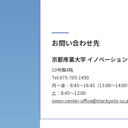
学章
科目等履修生・聴講生募集
法人組織
世界問題研究所
キャンパス見学会
お問い合わせ先
経済支援
社会安全・警察学研究所
進学相談会
京都産業大学 イノベーショ
保健管理センター
10号館4階
Tel.075-705-1450
教職課程
月～金：8:45～16:45（13:00～14:
人権センター
土：8:45～12:00
初年次教育
innov-center-office@star.kyoto-su.a
入学試験要項・出願書類
障害学生教育支援センター
植物科学研究センター
京都産業大学 × SDGs
生態系サービス研究センター