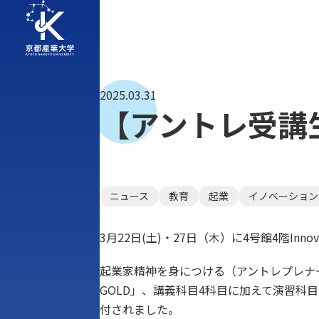
2025.03.31
【アントレ受講
ニュース
教育
起業
イノベーション
3月22日(土)・27日（木）に4号館4階In
起業家精神を身につける（アントレプレナー
GOLD」、講義科目4科目に加えて演習科目
付されました。