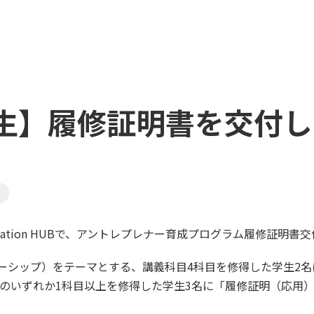
生】履修証明書を交付し
novation HUBで、アントレプレナー育成プログラム履修証明
シップ）をテーマとする、講義科目4科目を修得した学生2名に
のいずれか1科目以上を修得した学生3名に「履修証明（応用）：SH