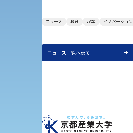
大学DX
ニュース
教育
起業
イノベーション
受験に関する注意
KSU-EAP（正課外活動プログラム）
ニュース一覧へ戻る
受験Q＆A
えの方へ 学外機関向け
外国人留学生の入学
入学手続き
修学支援制度の申請手続き