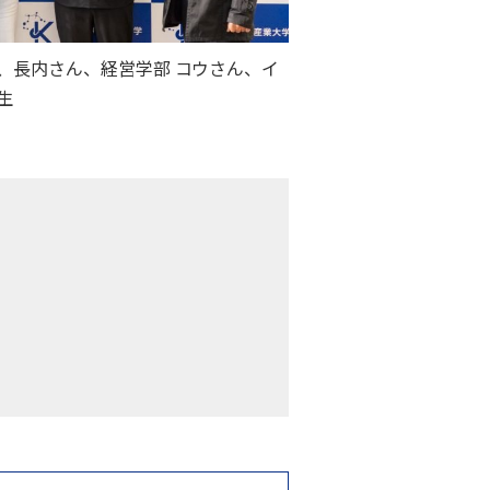
、長内さん、経営学部 コウさん、イ
生