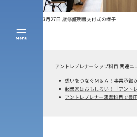
3月27日 履修証明書交付式の様子
Menu
公募推薦入試
経営学部
アントレプレナーシップ科目 関連ニ
一般選抜入試［中期日程］
現代社会学部
想いをつなぐＭ＆Ａ！事業承継
キャンパス・施設の見学について
起業家はおもしろい！「アント
共通テスト利用入試[前期][後期]
アントレプレナー演習科目で豊
外国語学部
学生寮
専門学科等対象公募推薦入試
理学部
図書館
建学の精神
生命科学部