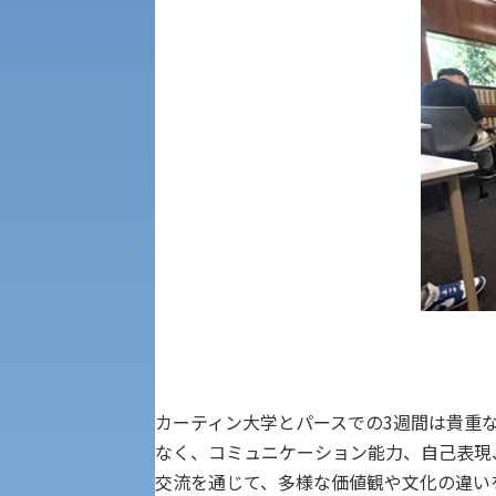
社会安全・警察学研究所
進学相談会
保健管理センター
教職課程
人権センター
初年次教育
入学試験要項・出願書類
障害学生教育支援センター
植物科学研究センター
京都産業大学 × SDGs
生態系サービス研究センター
大学DX
カーティン大学とパースでの3週間は貴重
受験に関する注意
KSU-EAP（正課外活動プログラム）
なく、コミュニケーション能力、自己表現
交流を通じて、多様な価値観や文化の違い