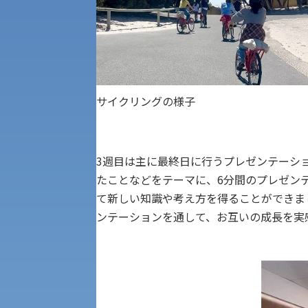
公募推薦入試
経営学部
一般選抜入試［中期日程］
現代社会学部
キャンパス・施設の見学について
共通テスト利用入試[前期][後期]
外国語学部
サイクリングの様子
学生寮
専門学科等対象公募推薦入試
理学部
図書館
3週目は主に最終日に行うプレゼンテーシ
建学の精神
たことなどをテーマに、6分間のプレゼン
生命科学部
て新しい知識や考え方を得ることができま
学章
ンテーションを通して、お互いの成長を実
科目等履修生・聴講生募集
法人組織
世界問題研究所
キャンパス見学会
経済支援