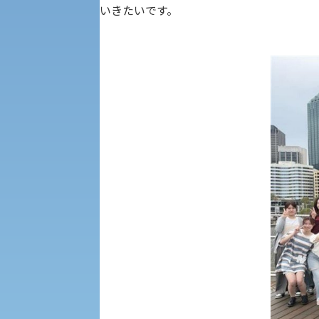
受験Q＆A
いきたいです。
えの方へ 学外機関向け
外国人留学生の入学
入学手続き
修学支援制度の申請手続き