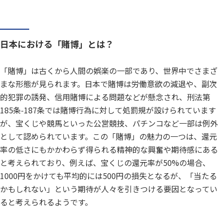
日本における「賭博」とは？
「賭博」は古くから人間の娯楽の一部であり、世界中でさまざ
まな形態が見られます。日本で賭博は労働意欲の減退や、副次
的犯罪の誘発、信用賭博による問題などが懸念され、刑法第
185条‑187条では賭博行為に対して処罰規が設けられています
が、宝くじや競馬といった公営競技、パチンコなど一部は例外
として認められています。この「賭博」の魅力の一つは、還元
率の低さにもかかわらず得られる精神的な興奮や期待感にある
と考えられており、例えば、宝くじの還元率が50%の場合、
1000円をかけても平均的には500円の損失となるが、「当たる
かもしれない」という期待が人々を引きつける要因となってい
ると考えられるようです。