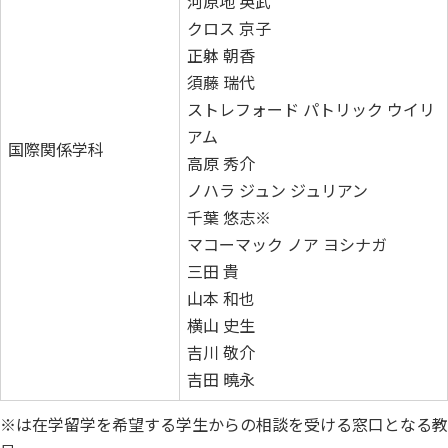
河原地 英武
クロス 京子
正躰 朝香
須藤 瑞代
ストレフォード パトリック ウイリ
アム
国際関係学科
高原 秀介
ノハラ ジュン ジュリアン
千葉 悠志※
マコーマック ノア ヨシナガ
三田 貴
山本 和也
横山 史生
吉川 敬介
吉田 曉永
※は在学留学を希望する学生からの相談を受ける窓口となる教