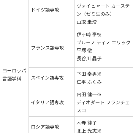
ヴァイヒャート カーステ
ドイツ語専攻
ン（ゼミ生のみ）
山取 圭澄
伊ヶ崎 泰枝
ブルーノ ティノ エリック
フランス語専攻
平塚 徹
長谷川 晶子
ヨーロッパ
下田 幸男※
スペイン語専攻
言語学科
仁平 ふくみ
内田 健一※
イタリア語専攻
ディオダート フランチェ
スコ
木寺 律子
ロシア語専攻
北上 光志※