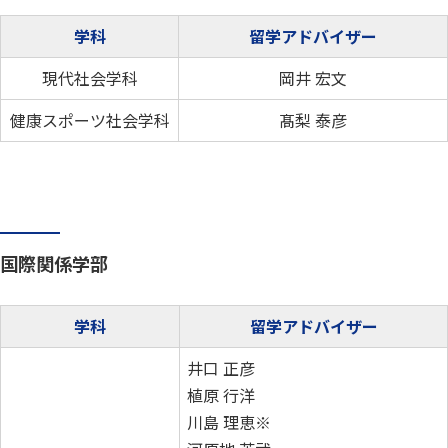
学科
留学アドバイザー
現代社会学科
岡井 宏文
健康スポーツ社会学科
髙梨 泰彦
国際関係学部
学科
留学アドバイザー
井口 正彦
植原 行洋
川島 理恵※