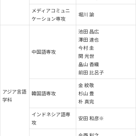
メディアコミュニ
堀川 諭
ケーション専攻
池田 昌広
澤田 達也
今村 圭
中国語専攻
関 光世
畠山 香織
前田 比呂子
金 紋敬
アジア言語
韓国語専攻
杉山 豊
学科
朴 真完
インドネシア語専
安田 和彦※
攻
今西 利之