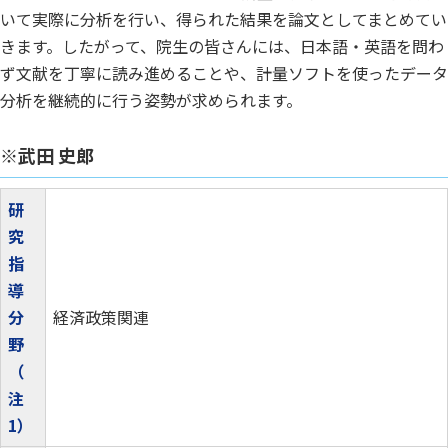
いて実際に分析を行い、得られた結果を論文としてまとめてい
きます。したがって、院生の皆さんには、日本語・英語を問わ
ず文献を丁寧に読み進めることや、計量ソフトを使ったデータ
分析を継続的に行う姿勢が求められます。
※武田 史郎
研
究
指
導
分
経済政策関連
野
（
注
1）