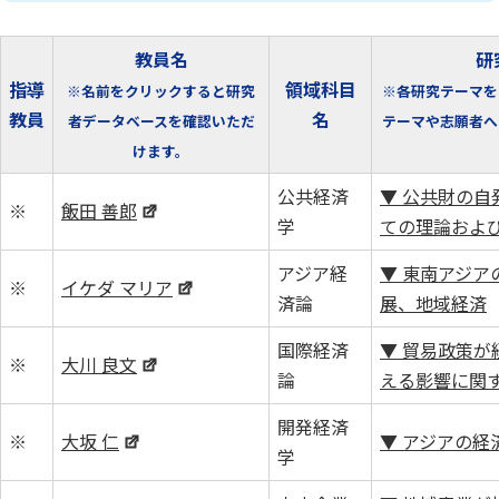
教員名
研
指導
領域科目
※名前をクリックすると研究
※各研究テーマを
教員
名
者データベースを確認いただ
テーマや志願者へ
けます。
公共経済
▼ 公共財の自
※
飯田 善郎
学
ての理論およ
アジア経
▼ 東南アジア
※
イケダ マリア
済論
展、地域経済
国際経済
▼ 貿易政策が
※
大川 良文
論
える影響に関
開発経済
※
大坂 仁
▼ アジアの経
学