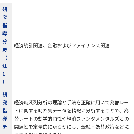
研
究
指
導
分
経済統計関連、金融およびファイナンス関連
野
（
注
1
）
研
究
経済時系列分析の理論と手法を正確に用いて為替レー
指
トに関する時系列データを精緻に分析することで、為
導
替レートの動学的特性や経済ファンダメンタルズとの
テ
関連性を定量的に明らかにし、金融・為替政策などに