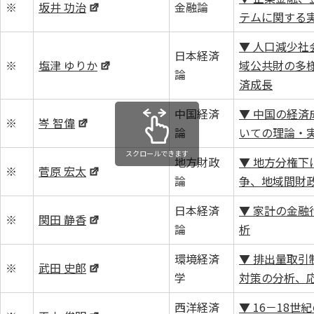
※
坂井 功治
金融論
テムに関する
▼ 人口減少社
日本経済
※
塩津 ゆりか
域公共財の多
論
済成長
中国経済
▼ 中国の経済
※
岑 智偉
論
いての理論・
スクロールできます
地方財政
▼ 地方分権下
※
菅原 宏太
論
争、地域間財
日本経済
▼ 家計の金融
※
関田 静香
論
析
環境経済
▼ 排出量取引
※
武田 史郎
学
対策の分析、
西洋経済
▼ 16－18