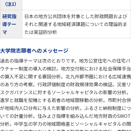
（注1）
研究指
日本の地方公共団体を対象とした財政問題および
導テー
それと関連する地域経済課題についての理論的ま
マ
たは実証的分析
大学院志願者へのメッセージ
過去の指導テーマは次のとおりです。地方公営住宅への住宅バ
ウチャー制度の導入の検討。地方交付税における社会保障手当
の算入不足に関する要因分析。北九州都市圏における広域連携
のあり方の考察。行政評価制度の財政規律効果の検証。災害リ
スクガバナンスに対するソーシャルキャピタルの影響の分析。
進学と就職を契機とする若者の地域間移動の分析。市町村合併
が地域内人口分布に与えた影響の分析。ふるさと納税制度につ
いての計量分析。住みよさ指標を組み込んだ地方財政のSWOT
分析。中学生の学力の地域間格差とソーシャルキャピタルの関