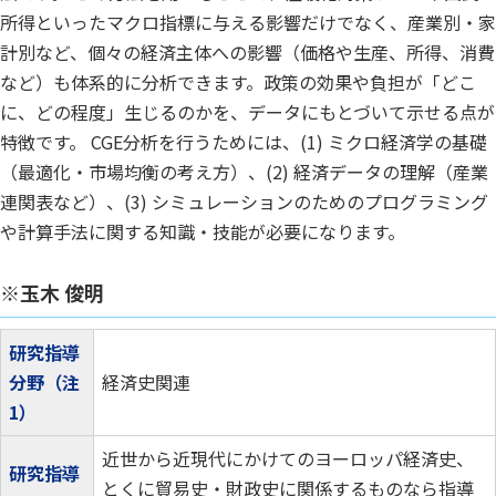
所得といったマクロ指標に与える影響だけでなく、産業別・家
計別など、個々の経済主体への影響（価格や生産、所得、消費
など）も体系的に分析できます。政策の効果や負担が「どこ
に、どの程度」生じるのかを、データにもとづいて示せる点が
特徴です。 CGE分析を行うためには、(1) ミクロ経済学の基礎
（最適化・市場均衡の考え方）、(2) 経済データの理解（産業
連関表など）、(3) シミュレーションのためのプログラミング
や計算手法に関する知識・技能が必要になります。
※玉木 俊明
研究指導
分野（注
経済史関連
1）
近世から近現代にかけてのヨーロッパ経済史、
研究指導
とくに貿易史・財政史に関係するものなら指導