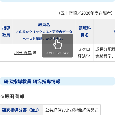
（五十音順／2026年度在職者）
教員名
指導
領域科
※名前をクリックすると研究者データ
教員
目名
ベースを確認いただけます。
ミクロ
成長分配
小田 秀典
スクロールできます
経済学
実験哲学
研究指導教員 研究指導情報
※飯田 善郎
研究指導分野（注1）
公共経済および労働経済関連