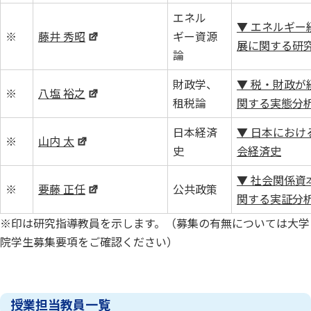
エネル
▼ エネルギー
※
藤井 秀昭
ギー資源
展に関する研
論
財政学、
▼ 税・財政が
※
八塩 裕之
租税論
関する実態分
日本経済
▼ 日本におけ
※
山内 太
史
会経済史
▼ 社会関係資本論
※
要藤 正任
公共政策
関する実証分
※印は研究指導教員を示します。（募集の有無については大学
院学生募集要項をご確認ください）
授業担当教員一覧