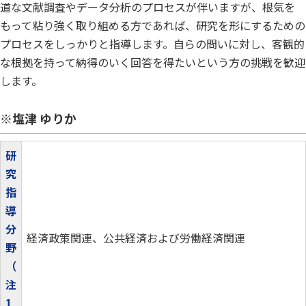
道な文献調査やデータ分析のプロセスが伴いますが、根気を
もって粘り強く取り組める方であれば、研究を形にするための
プロセスをしっかりと指導します。自らの問いに対し、客観的
な根拠を持って納得のいく回答を得たいという方の挑戦を歓迎
します。
※塩津 ゆりか
研
究
指
導
分
経済政策関連、公共経済および労働経済関連
野
（
注
1