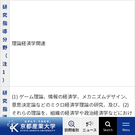
研
究
指
導
分
理論経済学関連
野
（
注
1
）
研
(1) ゲーム理論、情報の経済学、メカニズムデザイン、
究
意思決定論などのミクロ経済学理論の研究、及び、(2)
指
それらの理論を、組織の経済学や政治経済学などにおけ
導
るトピックへ応用する研究。（2026年1月時点では、数
テ
式モデルを取り扱う研究が主体で、データ分析や実験を
訪問者別
ニュース
Search
Menu
ー