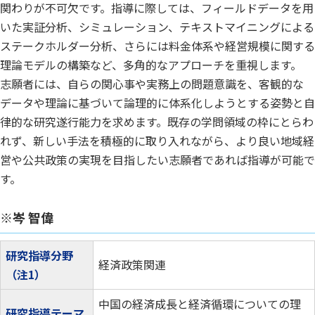
関わりが不可欠です。指導に際しては、フィールドデータを用
いた実証分析、シミュレーション、テキストマイニングによる
ステークホルダー分析、さらには料金体系や経営規模に関する
理論モデルの構築など、多角的なアプローチを重視します。
志願者には、自らの関心事や実務上の問題意識を、客観的な
データや理論に基づいて論理的に体系化しようとする姿勢と自
律的な研究遂行能力を求めます。既存の学問領域の枠にとらわ
れず、新しい手法を積極的に取り入れながら、より良い地域経
営や公共政策の実現を目指したい志願者であれば指導が可能で
す。
※岑 智偉
研究指導分野
経済政策関連
（注1）
中国の経済成長と経済循環についての理
研究指導テーマ