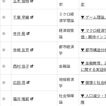
※
玉木 俊明
史
史
ミクロ経
※
千葉 早織
▼ ゲーム理論
済学理論
経済政策
▼ マクロ経済
※
寺井 晃
論
価・期待イン
都市経済
※
寺崎 友芳
▼ 都市構造分
学
▼ 金融教育、
※
西村 佳子
金融論
に関する実証
地域経済
※
広田 茂
▼ 健康と社会
学
社会保障
▼ 人口減少・
※
福井 唯嗣
論
障