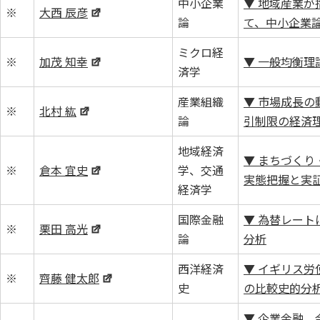
中小企業
▼ 地域産業が
※
大西 辰彦
論
て、中小企業
ミクロ経
※
加茂 知幸
▼ 一般均衡理
済学
産業組織
▼ 市場成長の
※
北村 紘
論
引制限の経済
地域経済
▼ まちづくり
※
倉本 宜史
学、交通
実態把握と実
経済学
国際金融
▼ 為替レート
※
栗田 高光
論
分析
西洋経済
▼ イギリス労
※
齊藤 健太郎
史
の比較史的分
▼ 企業金融、