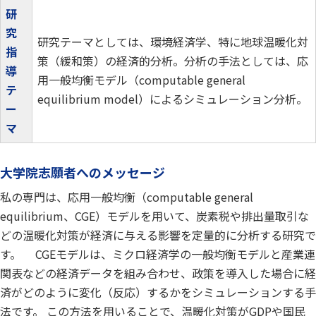
研
究
研究テーマとしては、環境経済学、特に地球温暖化対
指
策（緩和策）の経済的分析。分析の手法としては、応
導
用一般均衡モデル（computable general
テ
equilibrium model）によるシミュレーション分析。
ー
マ
大学院志願者へのメッセージ
私の専門は、応用一般均衡（computable general
equilibrium、CGE）モデルを用いて、炭素税や排出量取引な
どの温暖化対策が経済に与える影響を定量的に分析する研究で
す。 CGEモデルは、ミクロ経済学の一般均衡モデルと産業連
関表などの経済データを組み合わせ、政策を導入した場合に経
済がどのように変化（反応）するかをシミュレーションする手
法です。 この方法を用いることで、温暖化対策がGDPや国民