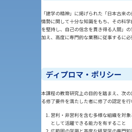
経済支援
社会安全・警察学研究所
進学相談会
「建学の精神」に掲げられた「日本古来の
保健管理センター
情勢に関して十分な知識をもち、その科学
を堅持し、自己の信念を貫き得る人間」の
教職課程
加え、高度に専門的な業務に従事するに必
人権センター
初年次教育
入学試験要項・出願書類
障害学生教育支援センター
植物科学研究センター
ディプロマ・ポリシー
京都産業大学 × SDGs
生態系サービス研究センター
本課程の教育研究上の目的を踏まえ、次の
大学DX
る修了要件を満たした者に修了の認定を行
営利・非営利を含む多様な組織を対象
受験に関する注意
KSU-EAP（正課外活動プログラム）
として活躍できる能力を有すること
広範囲の学識と高度な経営学の専門知