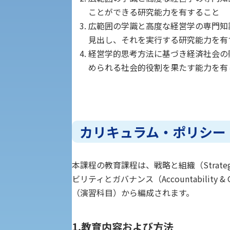
ことができる研究能力を有すること
受験Q＆A
えの方へ 学外機関向け
広範囲の学識と高度な経営学の専門知
見出し、それを実行する研究能力を有
外国人留学生の入学
経営学的思考方法に基づき経済社会の
められる社会的役割を果たす能力を有
入学手続き
カリキュラム・ポリシー
修学支援制度の申請手続き
本課程の教育課程は、戦略と組織（Strategy &
ビリティとガバナンス（Accountabili
（演習科目）から編成されます。
1.教育内容および方法