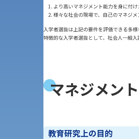
公募推薦入試
より高いマネジメント能力を身に付け
経営学部
様々な社会の現場で、自己のマネジメ
一般選抜入試［中期日程］
現代社会学部
入学者選抜は上記の要件を評価できる多様
キャンパス・施設の見学について
特徴的な入学者選抜として、社会人一般入
共通テスト利用入試[前期][後期]
外国語学部
学生寮
専門学科等対象公募推薦入試
理学部
図書館
マネジメント
建学の精神
生命科学部
学章
科目等履修生・聴講生募集
法人組織
世界問題研究所
教育研究上の目的
キャンパス見学会