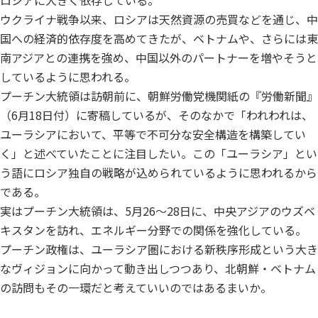
ロシアに大きく依存している。
ウクライナ戦争以来、ロシアは天然資源の売買などを通じ、中
国への経済的依存度を高めてきたが、ベトナムや、さらには東
南アジアとの連携を強め、中国以外のパートナーを増やそうと
しているように思われる。
プーチン大統領は訪朝前に、朝鮮労働党機関紙の『労働新聞』
（6月18日付）に寄稿しているが、そのなかで「われわれは、
ユーラシアにおいて、平等で不可分な安全構造を構築してい
く」と述べていたことに注目したい。この「ユーラシア」とい
う語にロシア独自の戦略が込められているように思われるから
である。
実はプーチン大統領は、5月26～28日に、中央アジアのウズベ
キスタンを訪れ、エネルギー分野での関係を強化している。
プーチン政権は、ユーラシア圏における新秩序形成という大き
なヴィジョンに向かって動き出しつつあり、北朝鮮・ベトナム
の訪問もその一環だと考えていいのではあるまいか。