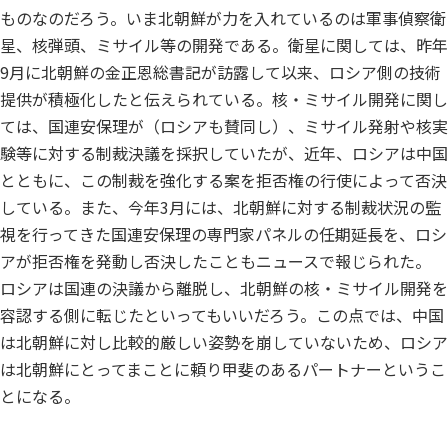
ものなのだろう。いま北朝鮮が力を入れているのは軍事偵察衛
星、核弾頭、ミサイル等の開発である。衛星に関しては、昨年
9月に北朝鮮の金正恩総書記が訪露して以来、ロシア側の技術
提供が積極化したと伝えられている。核・ミサイル開発に関し
ては、国連安保理が（ロシアも賛同し）、ミサイル発射や核実
験等に対する制裁決議を採択していたが、近年、ロシアは中国
とともに、この制裁を強化する案を拒否権の行使によって否決
している。また、今年3月には、北朝鮮に対する制裁状況の監
視を行ってきた国連安保理の専門家パネルの任期延長を、ロシ
アが拒否権を発動し否決したこともニュースで報じられた。
ロシアは国連の決議から離脱し、北朝鮮の核・ミサイル開発を
容認する側に転じたといってもいいだろう。この点では、中国
は北朝鮮に対し比較的厳しい姿勢を崩していないため、ロシア
は北朝鮮にとってまことに頼り甲斐のあるパートナーというこ
とになる。