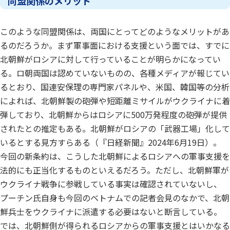
同盟関係のメリット
このような同盟関係は、両国にとってどのようなメリットがあ
るのだろうか。まず軍事面における支援という面では、すでに
北朝鮮がロシアに対して行っていることが明らかになってい
る。ロ朝両国は認めていないものの、各種メディアが報じてい
るとおり、国連安保理の専門家パネルや、米国、韓国等の分析
によれば、北朝鮮製の砲弾や短距離ミサイルがウクライナに着
弾しており、北朝鮮からはロシアに500万発程度の砲弾が提供
されたとの推定もある。北朝鮮がロシアの「武器工場」化して
いるとする見方すらある（『日経新聞』2024年6月19日）。
今回の新条約は、こうした北朝鮮によるロシアへの軍事支援を
法的にも正当化するものといえるだろう。ただし、北朝鮮軍が
ウクライナ戦争に参戦している事実は確認されていないし、
プーチン氏自身も今回のベトナムでの記者会見のなかで、北朝
鮮兵士をウクライナに派遣する必要はないと断言している。
では、北朝鮮側が得られるロシアからの軍事支援とはいかなる