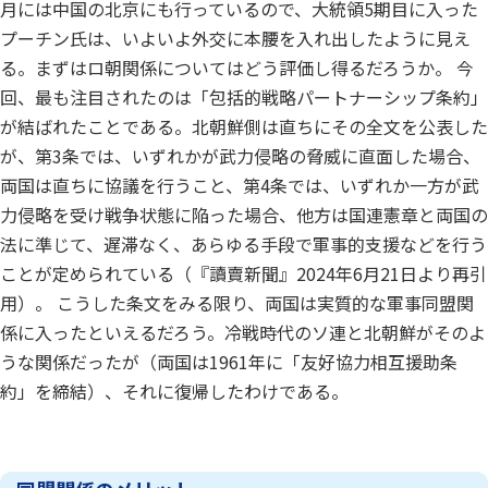
月には中国の北京にも行っているので、大統領5期目に入った
プーチン氏は、いよいよ外交に本腰を入れ出したように見え
る。まずはロ朝関係についてはどう評価し得るだろうか。 今
回、最も注目されたのは「包括的戦略パートナーシップ条約」
が結ばれたことである。北朝鮮側は直ちにその全文を公表した
が、第3条では、いずれかが武力侵略の脅威に直面した場合、
両国は直ちに協議を行うこと、第4条では、いずれか一方が武
力侵略を受け戦争状態に陥った場合、他方は国連憲章と両国の
法に準じて、遅滞なく、あらゆる手段で軍事的支援などを行う
ことが定められている（『讀賣新聞』2024年6月21日より再引
用）。 こうした条文をみる限り、両国は実質的な軍事同盟関
係に入ったといえるだろう。冷戦時代のソ連と北朝鮮がそのよ
うな関係だったが（両国は1961年に「友好協力相互援助条
約」を締結）、それに復帰したわけである。