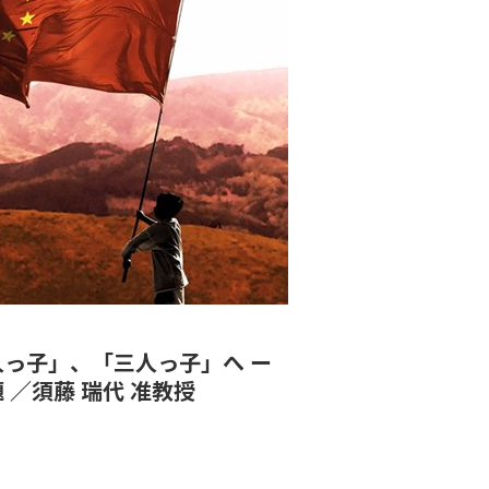
っ子」、「三人っ子」へ ー
／須藤 瑞代 准教授