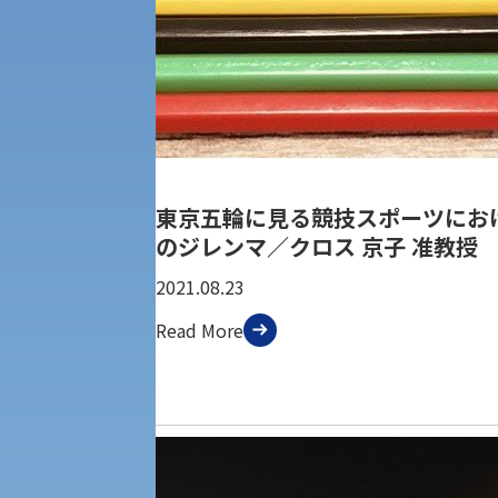
経済支援
社会安全・警察学研究所
進学相談会
保健管理センター
教職課程
人権センター
初年次教育
東京五輪に見る競技スポーツにお
入学試験要項・出願書類
障害学生教育支援センター
植物科学研究センター
のジレンマ／クロス 京子 准教授
2021.08.23
京都産業大学 × SDGs
生態系サービス研究センター
Read More
大学DX
受験に関する注意
KSU-EAP（正課外活動プログラム）