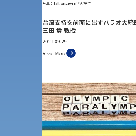
写真：Talbonsawimさん提供
公募推薦入試
経営学部
台湾支持を前面に出すパラオ大統
一般選抜入試［中期日程］
現代社会学部
三田 貴 教授
キャンパス・施設の見学について
2021.09.29
共通テスト利用入試[前期][後期]
外国語学部
学生寮
Read More
専門学科等対象公募推薦入試
理学部
図書館
建学の精神
生命科学部
学章
科目等履修生・聴講生募集
法人組織
世界問題研究所
キャンパス見学会