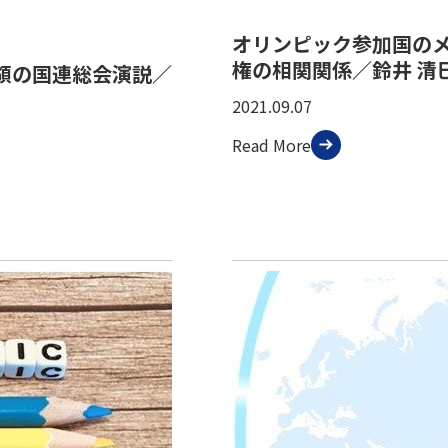
オリンピック参加国の
権の相関関係／鈴井 清巳
領の国連総会演説／
2021.09.07
Read More