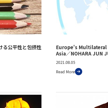
ける公平性と包摂性
Europe's Multilateral
Asia／NOHARA JUN 
2021.08.05
Read More