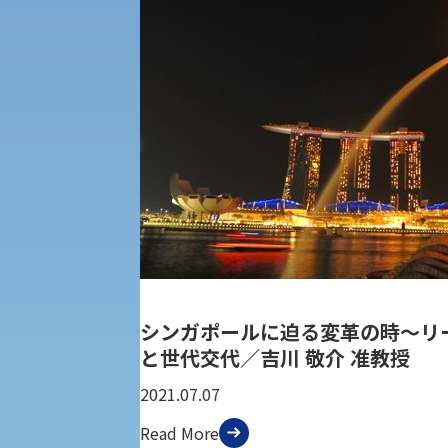
受験Q＆A
えの方へ 学外機関向け
外国人留学生の入学
入学手続き
修学支援制度の申請手続き
シンガポールに迫る変革の時〜リ
と世代交代／吉川 敬介 准教授
2021.07.07
Read More