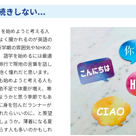
きしない...
とを始めようと考える人
よく聞かれるのが英語の
学期の雰囲気やNHKの
、語学を始めるには最適
旅行で現地の言葉を話し
抱く憧れだと思います。
も始めようと考える人も
動不足で体重が増え、寒
ようかと思う季節でもあ
に身を包んだランナーが
れたらいいのに、と羨望
しょうか。薄着になる夏
らす人も多いのかもしれ