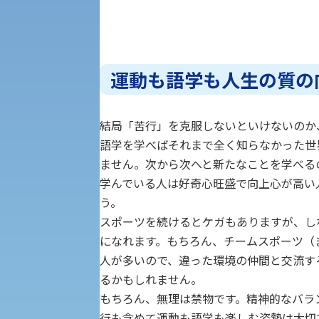
受験Q＆A
えの方へ 学外機関向け
外国人留学生の入学
運動も語学も人生の質の
結局「苦行」を克服しないといけないのか
語学を学べばそれまで全く知らなかった世
入学手続き
ません。次から次へと新たなことを学べる
学んでいる人は好奇心旺盛で向上心が高い
修学支援制度の申請手続き
う。
スポーツを続けるとケガもありますが、し
になれます。もちろん、チームスポーツ（
人が多いので、違った環境の仲間と交流す
るかもしれません。
もちろん、無理は禁物です。精神的なバラ
行も含めて運動も語学も楽しむ姿勢は大切