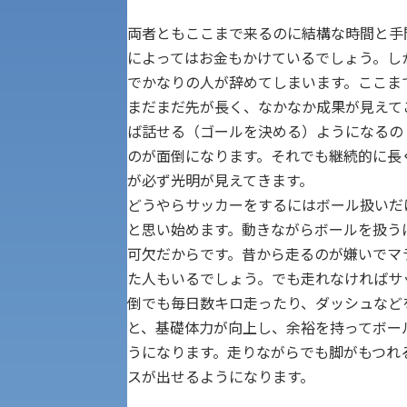
公募推薦入試
経営学部
両者ともここまで来るのに結構な時間と手
によってはお金もかけているでしょう。し
一般選抜入試［中期日程］
でかなりの人が辞めてしまいます。ここま
現代社会学部
キャンパス・施設の見学について
まだまだ先が長く、なかなか成果が見えて
共通テスト利用入試[前期][後期]
ば話せる（ゴールを決める）ようになるの
外国語学部
のが面倒になります。それでも継続的に長
学生寮
が必ず光明が見えてきます。
専門学科等対象公募推薦入試
理学部
どうやらサッカーをするにはボール扱いだ
図書館
と思い始めます。動きながらボールを扱う
建学の精神
可欠だからです。昔から走るのが嫌いでマ
生命科学部
た人もいるでしょう。でも走れなければサ
学章
倒でも毎日数キロ走ったり、ダッシュなど
科目等履修生・聴講生募集
と、基礎体力が向上し、余裕を持ってボー
うになります。走りながらでも脚がもつれ
法人組織
世界問題研究所
スが出せるようになります。
キャンパス見学会