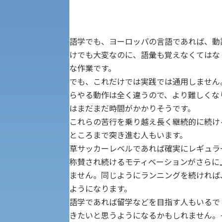
経済支援
社会安全・警察学研究所
進学相談会
保健管理センター
語学でも、ヨーロッパの言語であれば、動
けでも大変なのに、語彙も覚えなくてはな
教職課程
人権センター
な作業です。
でも、これだけでは実践では通用しません
初年次教育
らやる動作は全く違うので、より難しくな
入学試験要項・出願書類
障害学生教育支援センター
植物科学研究センター
はまだまだ時間がかかりそうです。
これらの苦行を乗り越え長く継続的に続け
京都産業大学 × SDGs
生態系サービス研究センター
ところまで突き進む人もいます。
草サッカーレベルであれば確実にレギュラ
大学DX
称賛され続けるモティベーションがさらに
ません。同じようにランニングを続ければ、
ようになります。
語学であれば留学などを目指す人もいるで
受験に関する注意
KSU-EAP（正課外活動プログラム）
きたいと思うようになるかもしれません。