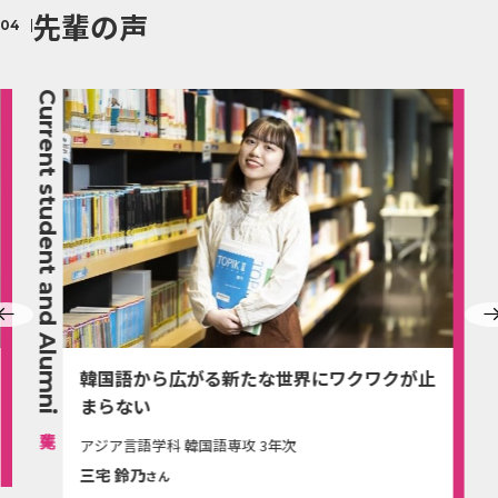
先輩の声
Current student and Alumni
韓国語から広がる新たな世界にワクワクが止
まらない
アジア言語学科 韓国語専攻 3年次
三宅 鈴乃
さん