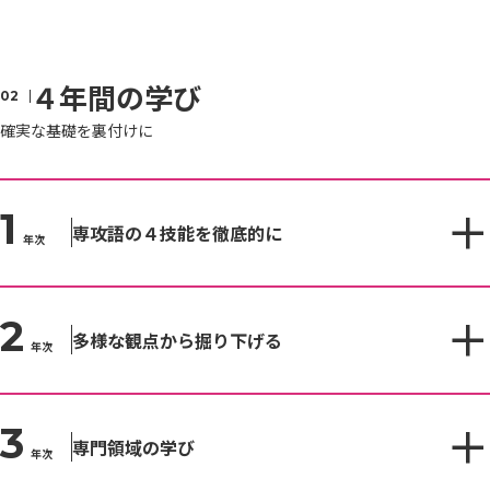
４年間の学び
確実な基礎を裏付けに
1
専攻語の４技能を徹底的に
年次
2
多様な観点から掘り下げる
年次
3
専門領域の学び
年次