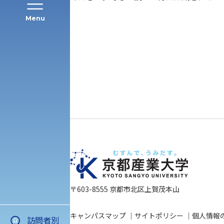
Menu
公募推薦入試
経営学部
一般選抜入試［中期日程］
現代社会学部
キャンパス・施設の見学について
共通テスト利用入試[前期][後期]
外国語学部
学生寮
専門学科等対象公募推薦入試
理学部
図書館
建学の精神
生命科学部
〒603-8555 京都市北区上賀茂本山
学章
科目等履修生・聴講生募集
キャンパスマップ
サイトポリシー
個人情報
訪問者別