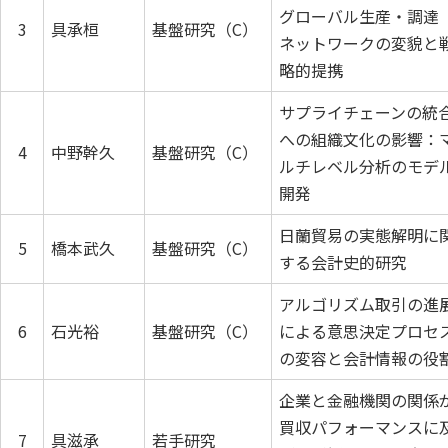
グローバル生産・調達
3
具承桓
基盤研究（C）
ネットワークの変貌と
略的提携
サプライチェーンの統
への組織文化の影響：
4
中野幹久
基盤研究（C）
ルチレベル分析のモデ
開発
日蘭貿易の実態解明に
5
橋本武久
基盤研究（C）
する会計史的研究
アルゴリズム取引の進
6
石光裕
基盤研究（C）
による意思決定プロセ
の変容と会計情報の役
企業と金融機関の関係
買収パフォーマンスに
7
具滋承
若手研究