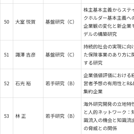
株主基本主義からステ
クホルダー基本主義へ
50
大室 悦賀
基盤研究（C）
企業観の変化と新企業
デルの構築研究
持続的社会の実現に向
51
諏澤 吉彦
基盤研究（C）
た保険事業のあり方に
する研究
企業価値評価における
52
石光 裕
若手研究（B）
営者予想の有用性とR&
集約企業
海外研究開発の立地特
と人的ネットワーク：
53
林 正
若手研究（B）
識流入の機会と知識流
の脅威との関係