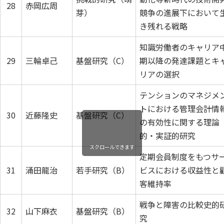
28
赤岡広周
芽）
競争の進展下において
き残れる戦略
知識労働者のキャリア
29
三輪卓己
基盤研究（C）
期以降の発達課題とキ
リアの選択
テンションのマネジメ
トにおける管理会計情
30
近藤隆史
基盤研究（C）
の有効性に関する理論
的・実証的研究
スクロールできます
定期会員制度をもつサ
31
涌田龍治
若手研究（B）
ビスにおける収益性と
客維持率
戦争と障害の比較史的
32
山下麻衣
基盤研究（B）
究