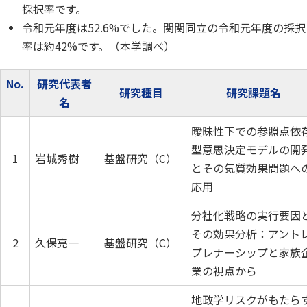
採択率です。
令和元年度は52.6%でした。関関同立の令和元年度の採択
率は約42%です。（本学調べ）
No.
研究代表者
研究種目
研究課題名
名
曖昧性下での参照点依
型意思決定モデルの開
1
岩城秀樹
基盤研究（C）
とその気質効果問題へ
応用
分社化戦略の実行要因
その効果分析：アント
2
久保亮一
基盤研究（C）
プレナーシップと家族
業の視点から
地政学リスクがもたら