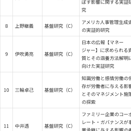
ぼす影響に関する実証
究
アメリカ人事管理生成
8
上野継義
基盤研究（C）
の実証的研究
日本の広報【マネー
ジャー】に求められる
9
伊吹勇亮
基盤研究（C）
質とその涵養方法解明
向けた実証研究
知識労働と感情労働の
存が労働者に与える影
10
三輪卓己
基盤研究（C）
とそのマネジメント施
の探索
ファミリー企業のコー
レート・ガバナンスが
11
中井透
基盤研究（C）
業承継に与える影響の