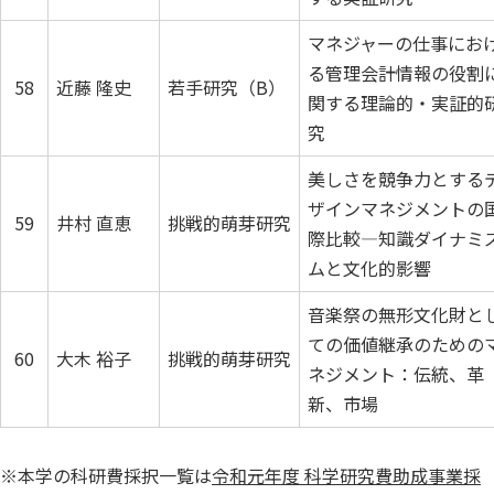
マネジャーの仕事にお
る管理会計情報の役割
58
近藤 隆史
若手研究（B）
関する理論的・実証的
究
美しさを競争力とする
ザインマネジメントの
59
井村 直恵
挑戦的萌芽研究
際比較―知識ダイナミ
ムと文化的影響
音楽祭の無形文化財と
ての価値継承のための
60
大木 裕子
挑戦的萌芽研究
ネジメント：伝統、革
新、市場
※本学の科研費採択一覧は
令和元年度 科学研究費助成事業採