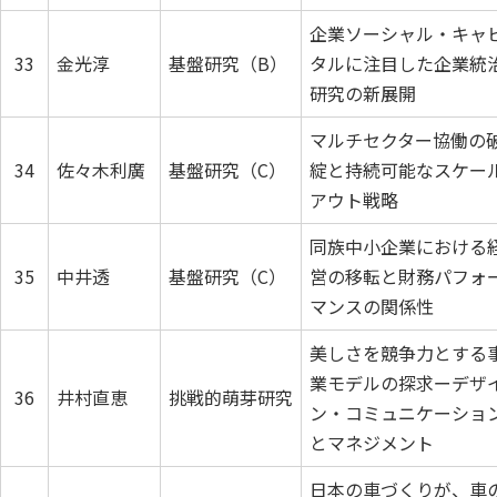
企業ソーシャル・キャ
33
金光淳
基盤研究（B）
タルに注目した企業統
研究の新展開
マルチセクター協働の
34
佐々木利廣
基盤研究（C）
綻と持続可能なスケー
アウト戦略
同族中小企業における
35
中井透
基盤研究（C）
営の移転と財務パフォ
マンスの関係性
美しさを競争力とする
業モデルの探求ーデザ
36
井村直恵
挑戦的萌芽研究
ン・コミュニケーショ
とマネジメント
日本の車づくりが、車