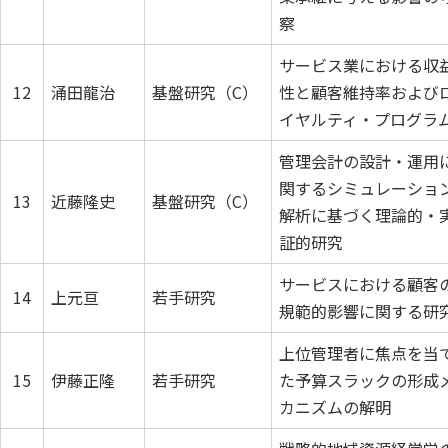
察
サービス業における収
12
涌田龍治
基盤研究（C）
性と顧客維持率および
イヤルティ・プログラ
管理会計の設計・運用
関するシミュレーショ
13
近藤隆史
基盤研究（C）
解析に基づく理論的・
証的研究
サービスにおける顧客
14
上元亘
若手研究
規範的影響に関する研
上位管理者に焦点を当
15
伊藤正隆
若手研究
た予算スラックの形成
カニズムの解明