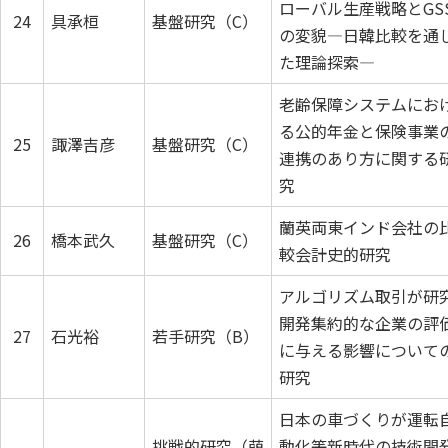
ローバル生産戦略とGS
24
具承桓
基盤研究（C）
の変貌―日韓比較を通
た理論探索―
老齢保障システムにお
る公的年金と保険事業
25
諏澤吉彦
基盤研究（C）
連携のあり方に関する
究
蘭英両東インド会社の
26
橋本武久
基盤研究（C）
較会計史的研究
アルゴリズム取引が研
開発集約的な企業の評
27
石光裕
若手研究（B）
に与える影響について
研究
日本の車づくりが運転
挑戦的研究（萌
動化等新時代の技術開