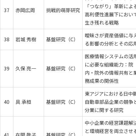
「つながり」革新によ
37
赤岡広周
挑戦的萌芽研究
高利便性進展下におい
生き残れる戦略
曖昧さが資産価値に与
38
岩城 秀樹
基盤研究（C）
る影響の分析とその応
医療情報システムの活
に必要な組織能力：院
39
久保 亮一
基盤研究（C）
内・院外の情報共有と
務成果の関係性
東アジアにおける日中
40
具 承桓
基盤研究（C）
自動車部品企業の競争
分業に関する研究
中小企業の経営課題解
と環境経営を両立させ
41
在間 敬子
基盤研究（C）