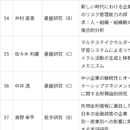
新しい時代における企
のリスク管理能力の探
54
井村 直恵
基盤研究（B）
求：人・組織・組織観
複合的分析
マルチステイクホルダ
学習システムによるリ
55
佐々木 利廣
基盤研究（C）
イクル活動の生成と移
メカニズム
中小企業の継続性とオ
56
中井 透
基盤研究（C）
ナーシップマネジメン
に関する財務論的研究
先物金利情報に着目し
日本の金融政策の企業
57
青野 幸平
若手研究（B）
別・産業別への影響に
する実証研究