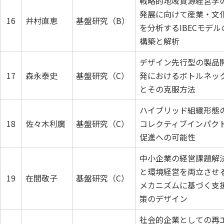
戦略的地域資源経営学
発展に向けて産業・文
16
井村直恵
基盤研究（B）
を分析するIBECモデル
構築と解析
デザイン先行型の製品
17
森永泰史
基盤研究（C）
発におけるボトルネッ
とその克服方法
ハイブリッド組織形態
18
佐々木利廣
基盤研究（C）
コレクティブインパク
促進への可能性
中小企業の経営課題解
と環境経営を両立させ
19
在間敬子
基盤研究（C）
メカニズムに基づく支
策のデザイン
社会的企業としての再