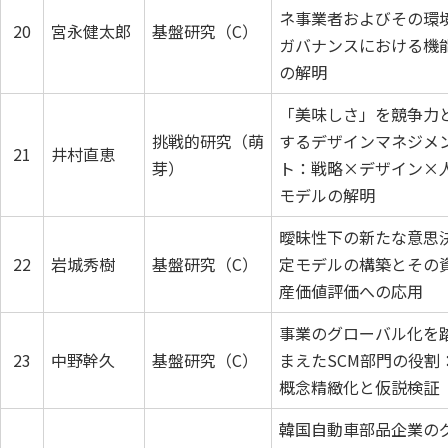
ネ事業者およびその環
20
宮永健太郎
基盤研究（C）
ガバナンスにおける機
の解明
「美味しさ」を競争力
挑戦的研究（萌
するデザインマネジメ
21
井村直恵
芽）
ト：戦略×デザイン×
モデルの解明
曖昧性下の新たな意思
22
岩城秀樹
基盤研究（C）
定モデルの構築とその
産価値評価への応用
事業のグローバル化を
23
中野幹久
基盤研究（C）
まえたSCM部門の役割
概念精緻化と仮説検証
韓国自動車部品企業の