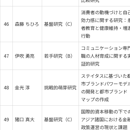
比較研究
消費者の動機づけと自
効力感に関する研究：
46
森藤 ちひろ
基盤研究（C）
者教育と健康維持・増
行動
コミュニケーション専
47
伊吹 勇亮
若手研究（B）
職の人材育成に関する
証的研究
ステイタスに基づいた
市ブランドパワーモデ
48
金光 淳
挑戦的萌芽研究
の開発と都市ブランド
マップの作成
国際的資本移動の下で
49
猪口 真大
基盤研究（C）
アジア諸国における金
政策運営の現状と課題