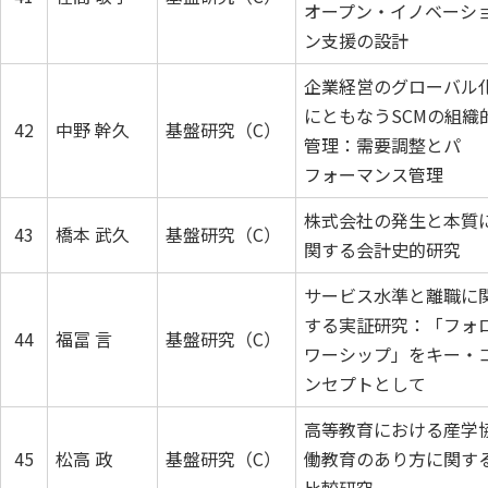
オープン・イノベーシ
ン支援の設計
企業経営のグローバル
にともなうSCMの組織
42
中野 幹久
基盤研究（C）
管理：需要調整とパ
フォーマンス管理
株式会社の発生と本質
43
橋本 武久
基盤研究（C）
関する会計史的研究
サービス水準と離職に
する実証研究：「フォ
44
福冨 言
基盤研究（C）
ワーシップ」をキー・
ンセプトとして
高等教育における産学
45
松高 政
基盤研究（C）
働教育のあり方に関す