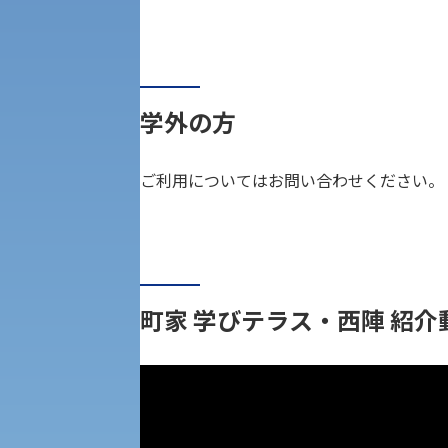
経済支援
社会安全・警察学研究所
進学相談会
保健管理センター
教職課程
学外の方
人権センター
初年次教育
ご利用についてはお問い合わせください。
入学試験要項・出願書類
障害学生教育支援センター
植物科学研究センター
京都産業大学 × SDGs
生態系サービス研究センター
町家 学びテラス・西陣 紹介
大学DX
受験に関する注意
KSU-EAP（正課外活動プログラム）