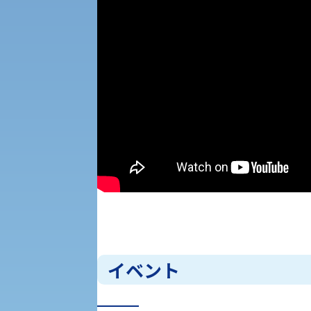
受験Q＆A
えの方へ 学外機関向け
外国人留学生の入学
入学手続き
修学支援制度の申請手続き
イベント