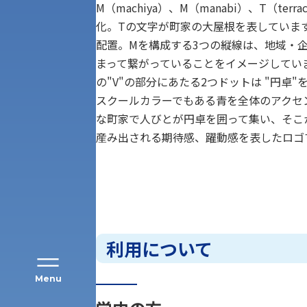
M（machiya）、M（manabi）、T（ter
化。Tの文字が町家の大屋根を表していま
配置。Mを構成する3つの縦線は、地域・
まって繋がっていることをイメージしてい
の"V"の部分にあたる2つドットは "円卓"
スクールカラーでもある青を全体のアクセ
アク
な町家で人びとが円卓を囲って集い、そこ
産み出される期待感、躍動感を表したロゴ
利用について
Menu