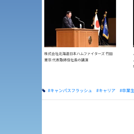
一般選抜入試［中期日程］
現代社会学部
キャンパス・施設の見学について
共通テスト利用入試[前期][後期]
外国語学部
学生寮
専門学科等対象公募推薦入試
理学部
図書館
建学の精神
株式会社北海道日本ハムファイターズ 竹田
憲宗 代表取締役社長の講演
生命科学部
学章
科目等履修生・聴講生募集
法人組織
#キャンパスフラッシュ
#キャリア
#卒業
世界問題研究所
キャンパス見学会
経済支援
社会安全・警察学研究所
進学相談会