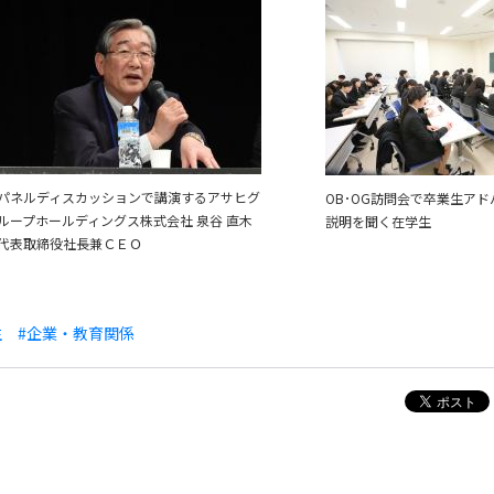
パネルディスカッションで講演するアサヒグ
OB･OG訪問会で卒業生ア
ループホールディングス株式会社 泉谷 直木
説明を聞く在学生
代表取締役社長兼ＣＥＯ
生
#企業・教育関係