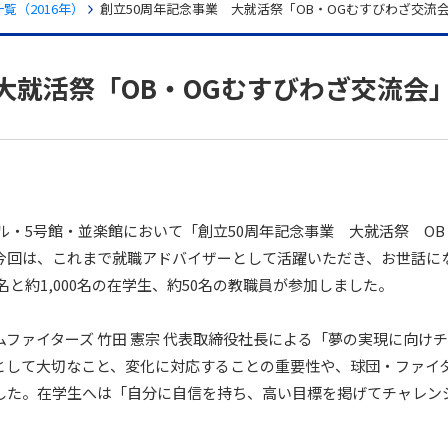
覧（2016年）
創立50周年記念事業 大就活祭「OB・OGむすびわざ交流
大就活祭「OB・OGむすびわざ交流会
ール・5号館・並楽館において「創立50周年記念事業 大就活祭 OB
今回は、これまで就職アドバイザーとして活躍いただき、お世話に
名と約1,000名の在学生、約50名の教職員が参加しました。
ファイターズ 竹田 憲宗 代表取締役社長による「夢の実現に向け
として大切なこと、変化に対応することの重要性や、球団・ファイ
した。在学生へは「自分に自信を持ち、高い目標を掲げてチャレン