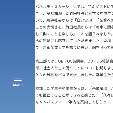
パネルディスカッションでは、特別ゲストにア
きし、基調講演した竹田社長と本学３年次生
いて、泉谷社長からは「自己実現」「企業へ
ことの大切さを、竹田社長からは「物事に関
アク
して働くことを楽しむ」ことを語られました
らの質疑にも応答していただきました。登壇
て「京都産業大学を誇りに思い、胸を張って
第二部では、OB・OG訪問会、OB・OG相
業、社会人として働くことについて説明しま
久々の母校をバスで見学しました。卒業生た
Menu
参加した学生や卒業生からは、「基調講演、
ても役立てることができると感じた」「久々に
キャンパスツアーで学内を案内してもらって
公募推薦入試
経営学部