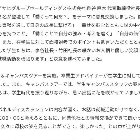
サヒグループホールディングス株式会社 泉谷 直木 代表取締役社長
２名が登壇して「働くって何だ？」をテーマに意見交換しました。
の貢献を通して自身の成長に繋げる」「幸せを掴むとともに世の中
心を持つこと」「働くことで自分の強み・考えを磨く」「自分の価
セス
資料請求
お問い合わせ
。また、在学生に対して面接選考でのポイントも助言いただくとと
した学生たちは、泉谷社長・竹田社長の暖かいお人柄と優しい笑顔
就職活動を頑張ります」と決意を述べていました。
談会＆キャンパスツアーを実施。卒業生アドバイザーが在学生に対し
した。また、キャンパスツアーでは、学生キャンパススタッフの案
ちは、学生時代を振り返りながら、思い出話に花を咲かせていまし
パネルディスカッションは内容が濃く、お話は就職活動だけでなく
OB・OGと会えるとともに、同業他社との情報交換ができて良か
、久々に母校の姿を見ることができて、楽しかった」との声が上が