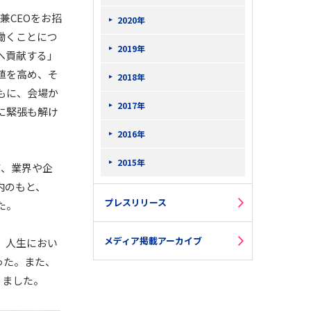
兼CEOをお招
2020年
働くことにつ
2019年
へ貢献する」
値を高め、そ
2018年
もに、会場か
2017年
に緊張も解け
2016年
2015年
て、業界や企
内のもと、
プレスリリース
た。
メディア掲載アーカイブ
、人生におい
った。また、
りました。