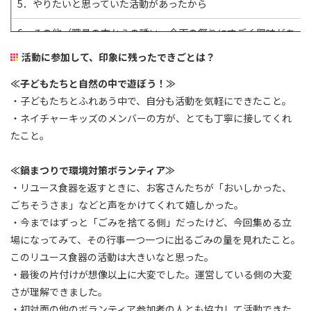
5．やりたいと思っていた活動があったから
6．その他（職員の方からの誘い・企画の祭りにすごく興味があっ
活動に参加して、印象に残ったできごとは？
≪子どもたちと自然の中で遊ぼう！≫
・子どもたちとふれあう中で、自分も活動を気軽にできたこと。
・ネイチャーキッズのメンバーの方が、とても丁寧に接してくれ
たこと。
≪鍋まつりで環境対策ボランティア≫
・リユース食器を返すときに、お客さんたちが「おいしかった、
ごちそうさま」などと声をかけてくれて嬉しかった。
・今まではずっと「ごみを捨てる側」だったけど、今回集める立
場になってみて、その行事一つ一つに出るごみの量を見れたこと。
このリユース食器の活動は大きいなと思った。
・最後の片付けが想像以上に大変でした。運営している側の大変
さが理解できました。
・初対面の他のボランティア参加者の人とも協力して活動できた