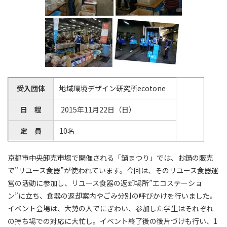
受入団体
地域環境デザイン研究所ecotone
日 程
2015年11月22日（日）
定 員
10名
参加者
5名
京都市中央卸売市場で開催される「鍋まつり」では、お鍋の販売
で”リユース食器”が使われています。今回は、そのリユース食器運
引率者
ボランティアセンタースタッフ1名
営の活動に参加し、リユース食器の返却場所”エコステーショ
ン”に立ち、食器の返却案内やごみ分別の呼びかけを行いました。
イベント会場は、大勢の人でにぎわい、参加した学生はそれぞれ
の持ち場での対応に大忙し。イベント終了後の後片づけも行い、1