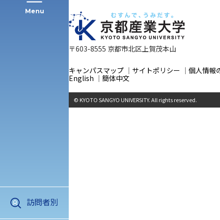
Menu
〒603-8555 京都市北区上賀茂本山
公募推薦入試
経営学部
キャンパスマップ
サイトポリシー
個人情報
English
簡体中文
一般選抜入試［中期日程］
現代社会学部
キャンパス・施設の見学について
© KYOTO SANGYO UNIVERSITY. All rights reserved.
共通テスト利用入試[前期][後期]
外国語学部
学生寮
専門学科等対象公募推薦入試
理学部
図書館
建学の精神
生命科学部
学章
訪問者別
科目等履修生・聴講生募集
法人組織