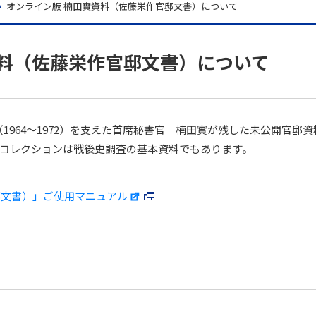
オンライン版 楠田實資料（佐藤栄作官邸文書）について
資料（佐藤栄作官邸文書）について
（1964～1972）を支えた首席秘書官 楠田實が残した未公開官
るコレクションは戦後史調査の基本資料でもあります。
。
セス
資料請求
お問い合わせ
邸文書）」ご使用マニュアル