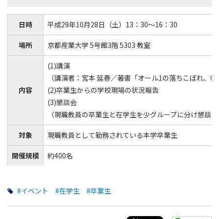
日時
平成29年10月28日（土）13：30～16：30
場所
京都産業大学 5号館3階 5303 教室
(1)講演
（講演者：宮本 延春／著書「オール1の落ちこぼれ、教
内容
(2)卒業生からの学校現場の状況報告
(3)懇談会
（現職教員の卒業生と在学生を少グループに分け懇談会
対象
現職教員として勤務されている本学卒業生
開催規模
約400名
#イベント
#在学生
#卒業生