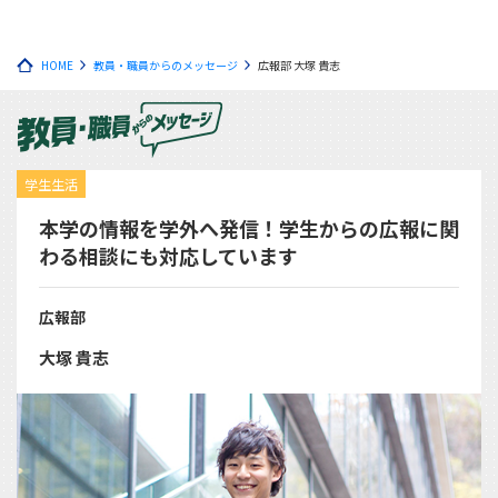
HOME
教員・職員からのメッセージ
広報部 大塚 貴志
学生生活
本学の情報を学外へ発信！学生からの広報に関
わる相談にも対応しています
広報部
大塚 貴志