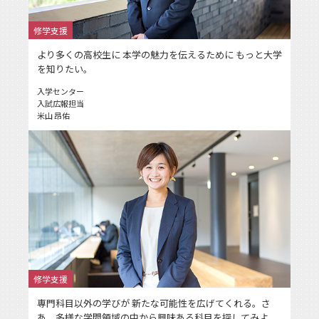
修学支援
より多くの高校生に 本学の魅力を伝えるために もっと大学
を知りたい。
入学センター
入試広報担当
米山 昂佑
修学支援
専門科目以外の学びが 新たな可能性を広げてくれる。さ
あ、多様な学問領域の中から興味ある科目を探してみよ