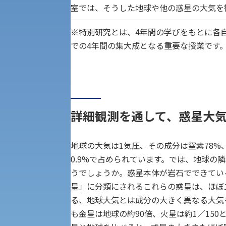
建学の精神
室では、そうした地球や他の惑星の大気を
生命科学部
※特別研究とは、4年間の学びをもとに各
学章
科目等履修生・聴講生募集
での4年間の集大成となる重要な授業です
法人組織
世界問題研究所
キャンパス見学会
経済支援
社会安全・警察学研究所
詳細観測を通して、惑星大
進学相談会
保健管理センター
地球の大気は1気圧、その成分は窒素78%
教職課程
0.9%で占められています。では、地球の
人権センター
うでしょうか。惑星本体が岩石でできてい
初年次教育
星」に分類にされるこれらの惑星は、ほぼ
入学試験要項・出願書類
障害学生教育支援センター
る、地球大気とは成分の大きく異なる大気
植物科学研究センター
も金星は地球の約90倍、火星は約1／150