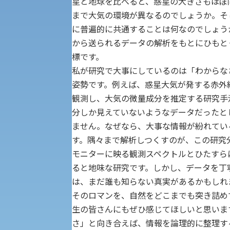
京都産業大学 × SDGs
星と地球を比べると、惑星の大きさもほぼ
生態系サービス研究センター
まで大気の環境が異なるのでしょうか。そ
に普遍的に共通することは何なのでしょう
大学DX
から送られるデータの解析をもとにひもと
標です。
私が研究で大事にしているのは「わからな
受験に関する注意
KSU-EAP（正課外活動プログラム）
姿勢です。例えば、惑星大気が発する赤外
観測し、大気の微量成分を推定する研究手
受験Q＆A
分しか見えていないようなデータだったと
えの方へ 学外機関向け
ません。なぜなら、大事な情報が紛れてい
す。隅々まで解析しつくすのが、この研究
外国人留学生の入学
モニターに映る観測スペクトルとひたすら
ると地味な研究です。しかし、データを丁
は、まだ誰も知らない真実があるかもしれ
そのロマンを、自然をどこまでも突き詰め
入学手続き
生の皆さんにもぜひ感じてほしいと思いま
さ」と向き合えば、情報を論理的に整理す