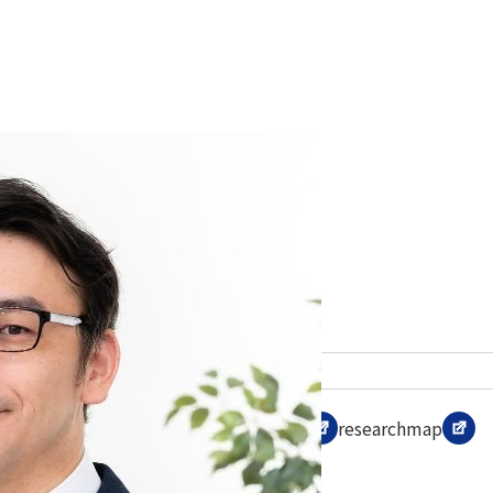
佐川 英夫
SAGAWA HIDEO
理学部 宇宙物理・気象学科 教授
学位
博士（理学）
専門分野
惑星科学、惑星気象学
研究者データベース
学術リポジトリ
researchmap