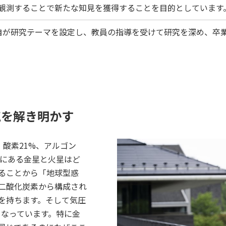
観測することで新たな知見を獲得することを目的としています
自が研究テーマを設定し、教員の指導を受けて研究を深め、卒
。
気を解き明かす
、酸素21%、アルゴン
隣にある金星と火星はど
ることから「地球型惑
二酸化炭素から構成され
を持ちます。そして気圧
となっています。特に金