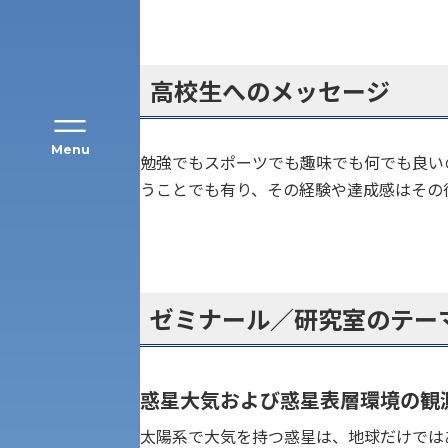
高校生へのメッセージ
Menu
勉強でもスポーツでも趣味でも何でも良い
うことでも有り、その経験や達成感はその
公募推薦入試
経営学部
一般選抜入試［中期日程］
現代社会学部
キャンパス・施設の見学について
ゼミナール／研究室のテー
共通テスト利用入試[前期][後期]
外国語学部
学生寮
専門学科等対象公募推薦入試
惑星大気および惑星表層環境の観
理学部
図書館
太陽系で大気を持つ惑星は、地球だけでは