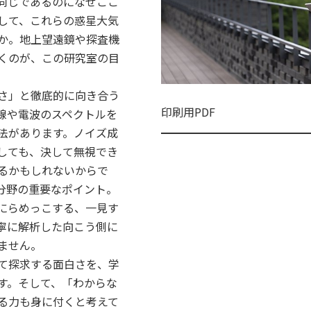
同じであるのになぜここ
して、これらの惑星大気
か。地上望遠鏡や探査機
くのが、この研究室の目
さ」と徹底的に向き合う
印刷用PDF
線や電波のスペクトルを
法があります。ノイズ成
しても、決して無視でき
るかもしれないからで
分野の重要なポイント。
にらめっこする、一見す
寧に解析した向こう側に
ません。
て探求する面白さを、学
す。そして、「わからな
る力も身に付くと考えて