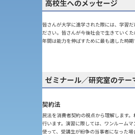
高校生へのメッセージ
教職課程
人権センター
皆さんが大学に進学された際には、学習だ
初年次教育
入学試験要項・出願書類
障害学生教育支援センター
ださい。皆さんが今後社会で生きていくた
植物科学研究センター
年間は能力を伸ばすために最も適した時期
京都産業大学 × SDGs
生態系サービス研究センター
大学DX
ゼミナール／研究室のテー
受験に関する注意
KSU-EAP（正課外活動プログラム）
契約法
民法を消費者契約の視点から理解します。
受験Q＆A
えの方へ 学外機関向け
行います。演習に際しては、ワンルームマ
使って、受講生が紛争の当事者になった場
外国人留学生の入学