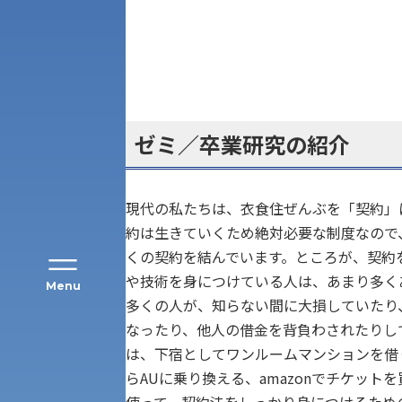
アク
ゼミ／卒業研究の紹介
現代の私たちは、衣食住ぜんぶを「契約」
約は生きていくため絶対必要な制度なので
くの契約を結んでいます。ところが、契約
や技術を身につけている人は、あまり多く
Menu
多くの人が、知らない間に大損していたり
なったり、他人の借金を背負わされたりし
公募推薦入試
経営学部
は、下宿としてワンルームマンションを借
らAUに乗り換える、amazonでチケット
一般選抜入試［中期日程］