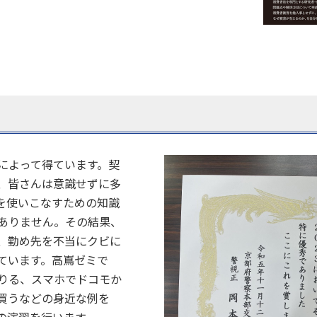
セス
資料請求
お問い合わせ
によって得ています。契
、皆さんは意識せずに多
を使いこなすための知識
ありません。その結果、
、勤め先を不当にクビに
ています。高嶌ゼミで
りる、スマホでドコモか
を買うなどの身近な例を