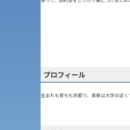
使って、契約法をしっかり身につけるため
現代社会学部
キャンパス・施設の見学について
共通テスト利用入試[前期][後期]
外国語学部
学生寮
専門学科等対象公募推薦入試
理学部
図書館
建学の精神
生命科学部
学章
プロフィール
科目等履修生・聴講生募集
法人組織
世界問題研究所
生まれも育ちも京都で、実家は大学の近く
キャンパス見学会
経済支援
社会安全・警察学研究所
進学相談会
保健管理センター