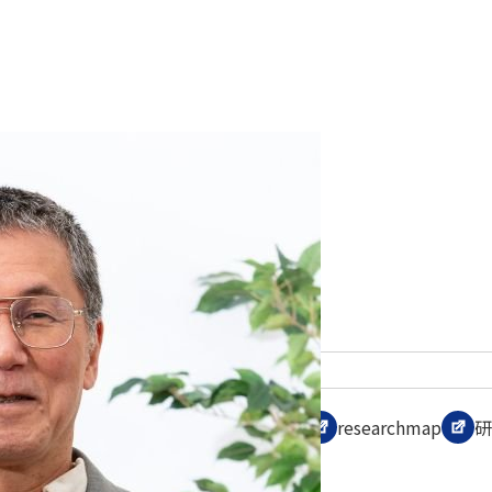
高嶌 英弘
TAKASHIMA HIDEHIRO
法学部 教授
学位
法学修士
専門分野
民法、医事法、消費者法
研究者データベース
学術リポジトリ
researchmap
研