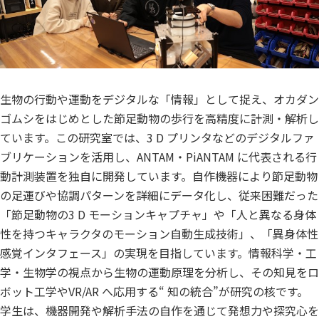
生物の行動や運動をデジタルな「情報」として捉え、オカダン
ゴムシをはじめとした節足動物の歩行を高精度に計測・解析し
ています。この研究室では、3 D プリンタなどのデジタルファ
ブリケーションを活用し、ANTAM・PiANTAM に代表される行
動計測装置を独自に開発しています。自作機器により節足動物
の足運びや協調パターンを詳細にデータ化し、従来困難だった
「節足動物の3 D モーションキャプチャ」や「人と異なる身体
性を持つキャラクタのモーション自動生成技術」、「異身体性
感覚インタフェース」の実現を目指しています。情報科学・工
学・生物学の視点から生物の運動原理を分析し、その知見をロ
ボット工学やVR/AR へ応用する“ 知の統合”が研究の核です。
学生は、機器開発や解析手法の自作を通じて発想力や探究心を