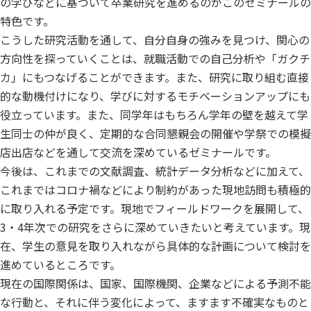
の学びなどに基づいて卒業研究を進めるのがこのゼミナールの
特色です。
こうした研究活動を通して、自分自身の強みを見つけ、関心の
方向性を探っていくことは、就職活動での自己分析や「ガクチ
カ」にもつなげることができます。また、研究に取り組む直接
的な動機付けになり、学びに対するモチベーションアップにも
役立っています。また、同学年はもちろん学年の壁を越えて学
生同士の仲が良く、定期的な合同懇親会の開催や学祭での模擬
店出店などを通して交流を深めているゼミナールです。
今後は、これまでの文献調査、統計データ分析などに加えて、
これまではコロナ禍などにより制約があった現地訪問も積極的
に取り入れる予定です。現地でフィールドワークを展開して、
3・4年次での研究をさらに深めていきたいと考えています。現
在、学生の意見を取り入れながら具体的な計画について検討を
進めているところです。
現在の国際関係は、国家、国際機関、企業などによる予測不能
な行動と、それに伴う変化によって、ますます不確実なものと