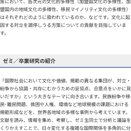
策において、各次元の文化的多様性（加盟国文化の多様性、加
盟国内の地域文化の多様性、移民マイノリティ文化の多様性）
はそれぞれどのように扱われているのか、などです。文化に起
因する対立を調停しうる方策についての貢献を目指していま
す。
ゼミ／卒業研究の紹介
「国際社会において文化や価値、規範の異なる集団が、対立・
紛争から協調・共存にむかうための妥協点、合意点をいかに見
いだすか」という大きなテーマに向き合います。民族紛争や移
民･難民問題、貧困や人権、環境など地球規模の課題における
規範形成などを、世界各地域の多様な事例から考えています。
文献を読み、情報を集め、考察し、ゼミ生同士で分析と議論を
くりかえすことで、日々変化する複雑な国際関係を多角的に分