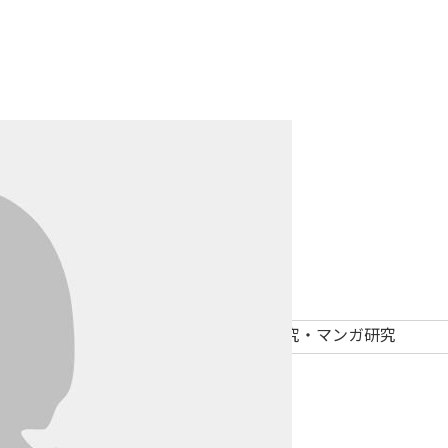
山中 千恵
YAMANAKA CHIE
現代社会学部 現代社会学科 教授
学位
博士（人間科学）
専門分野
社会学、ポピュラー文化研究・マンガ研究
researchmap