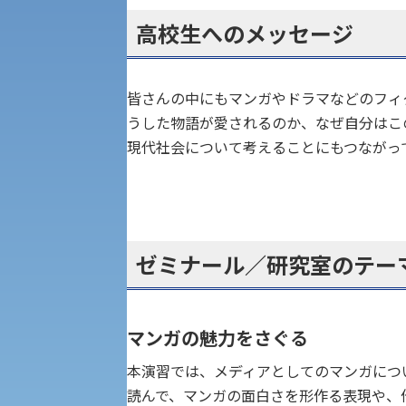
高校生へのメッセージ
学章
科目等履修生・聴講生募集
法人組織
皆さんの中にもマンガやドラマなどのフィ
世界問題研究所
キャンパス見学会
うした物語が愛されるのか、なぜ自分はこ
現代社会について考えることにもつながっ
経済支援
社会安全・警察学研究所
進学相談会
保健管理センター
教職課程
ゼミナール／研究室のテー
人権センター
初年次教育
入学試験要項・出願書類
障害学生教育支援センター
植物科学研究センター
マンガの魅力をさぐる
本演習では、メディアとしてのマンガにつ
京都産業大学 × SDGs
生態系サービス研究センター
読んで、マンガの面白さを形作る表現や、