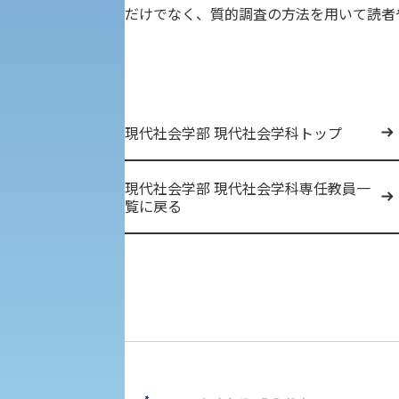
だけでなく、質的調査の方法を用いて読者
大学DX
受験に関する注意
KSU-EAP（正課外活動プログラム）
現代社会学部 現代社会学科トップ
受験Q＆A
えの方へ 学外機関向け
現代社会学部 現代社会学科専任教員一
覧に戻る
外国人留学生の入学
入学手続き
修学支援制度の申請手続き