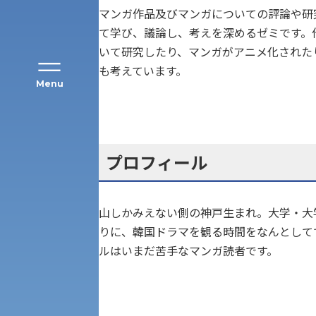
マンガ作品及びマンガについての評論や研
て学び、議論し、考えを深めるゼミです。
いて研究したり、マンガがアニメ化された
も考えています。
Menu
公募推薦入試
経営学部
プロフィール
一般選抜入試［中期日程］
現代社会学部
キャンパス・施設の見学について
山しかみえない側の神戸生まれ。大学・大
共通テスト利用入試[前期][後期]
外国語学部
りに、韓国ドラマを観る時間をなんとして
学生寮
ルはいまだ苦手なマンガ読者です。
専門学科等対象公募推薦入試
理学部
図書館
建学の精神
生命科学部