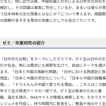
どなど。特に近代以降、中国知識人の手による日本文化研究を
検討し、その認識は事実に符合しているか、あるいは彼らが思
う日本特有の文化現象とはなにか？について考えます。両国間
の誤解が多すぎる現状の改善に少しでも役立てたいです。
ゼミ／卒業研究の紹介
「日中文化比較」をテーマにしたゼミです。ゼミ生は日中の文
化や社会、時には歴史にも視野を広げて、自由にテーマを選び
ます。「日本と中国の高齢化問題」「日中における西遊記と孫
悟空」「日本と中国の茶文化について」「日本と中国の就職事
情」、「ドラえもんが中国で愛される理由」、これらはこの数
年ゼミ生の発表テーマの一部です。ゼミ生は発表のために書
籍、論文を読み、Webサイトの情報も検索します。そのうえで
レジュメを作成し、持ち時間内に発表をし、教員や他のゼミ生