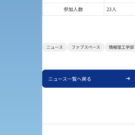
植物科学研究センター
参加人数
23人
京都産業大学 × SDGs
生態系サービス研究センター
大学DX
ニュース
ファブスペース
情報理工学部
受験に関する注意
KSU-EAP（正課外活動プログラム）
ニュース一覧へ戻る
受験Q＆A
えの方へ 学外機関向け
外国人留学生の入学