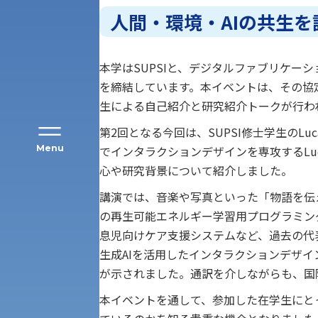
人間・環境・AIの共生
本学はSUPSIと、デジタルファブリケ
を締結しています。本イベントは、その協
生による自己紹介と研究紹介トークが行わ
第2回となる今回は、SUPSI修士学生のLuc
Menu
でインタラクションデザインを専攻するL
心や研究背景について紹介しました。
公募推薦入試
講演では、音楽や写真といった「物語を伝
経営学部
の再生可能エネルギー学習用プログラミン
一般選抜入試［中期日程］
息児向けケア支援システムなど、過去の代
現代社会学部
生成AIを活用したインタラクションデザ
キャンパス・施設の見学について
が示されました。通訳を介しながらも、国
共通テスト利用入試[前期][後期]
外国語学部
本イベントを通して、参加した在学生にと
学生寮