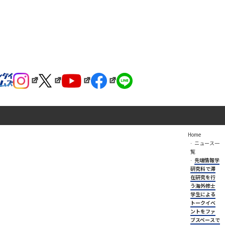
Home
ニュース一
覧
先端情報学
研究科で滞
在研究を行
う海外修士
学生による
トークイベ
ントをファ
ブスペースで