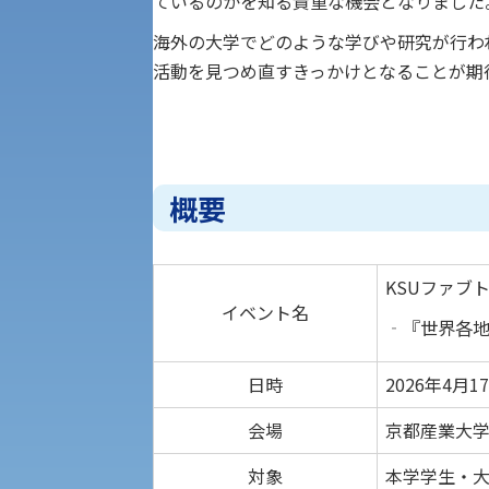
ているのかを知る貴重な機会となりました
専門学科等対象公募推薦入試
理学部
図書館
海外の大学でどのような学びや研究が行わ
活動を見つめ直すきっかけとなることが期
建学の精神
生命科学部
学章
科目等履修生・聴講生募集
概要
法人組織
世界問題研究所
キャンパス見学会
経済支援
KSUファブ
社会安全・警察学研究所
イベント名
進学相談会
‐『世界各地
保健管理センター
日時
2026年4月1
教職課程
人権センター
会場
京都産業大学
初年次教育
対象
本学学生・
入学試験要項・出願書類
障害学生教育支援センター