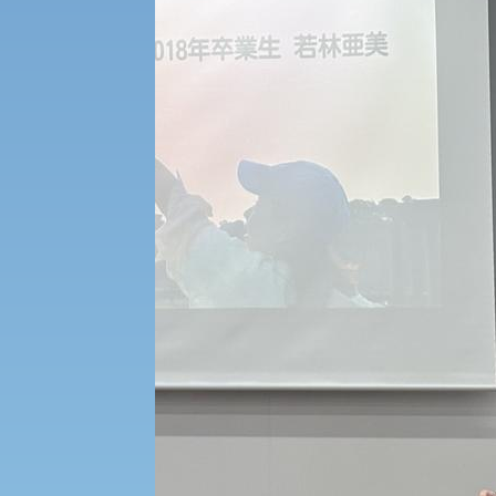
受験Q＆A
えの方へ 学外機関向け
外国人留学生の入学
入学手続き
修学支援制度の申請手続き