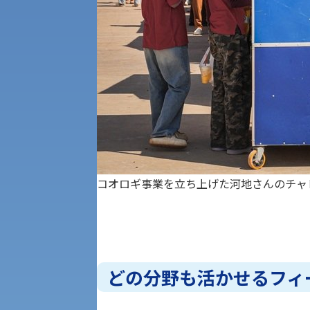
公募推薦入試
経営学部
一般選抜入試［中期日程］
現代社会学部
キャンパス・施設の見学について
共通テスト利用入試[前期][後期]
外国語学部
学生寮
専門学科等対象公募推薦入試
理学部
図書館
コオロギ事業を立ち上げた河地さんのチャ
建学の精神
生命科学部
学章
科目等履修生・聴講生募集
法人組織
どの分野も活かせるフィ
世界問題研究所
キャンパス見学会