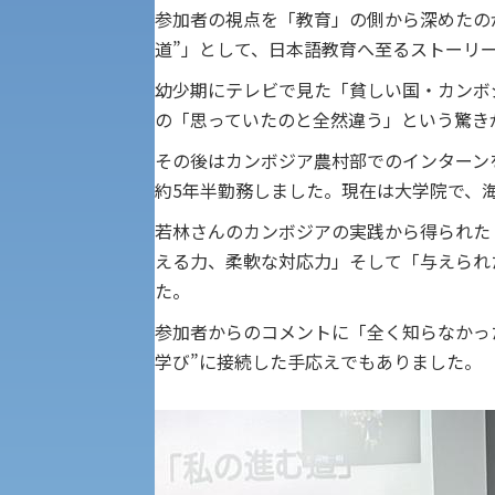
経済支援
参加者の視点を「教育」の側から深めたの
社会安全・警察学研究所
進学相談会
道”」として、日本語教育へ至るストーリ
保健管理センター
幼少期にテレビで見た「貧しい国・カンボ
の「思っていたのと全然違う」という驚き
教職課程
人権センター
その後はカンボジア農村部でのインターンを
約5年半勤務しました。現在は大学院で、
初年次教育
入学試験要項・出願書類
障害学生教育支援センター
植物科学研究センター
若林さんのカンボジアの実践から得られた
える力、柔軟な対応力」そして「与えられ
京都産業大学 × SDGs
た。
生態系サービス研究センター
参加者からのコメントに「全く知らなかっ
大学DX
学び”に接続した手応えでもありました。
受験に関する注意
KSU-EAP（正課外活動プログラム）