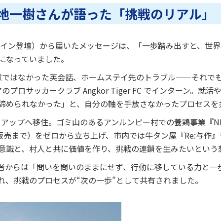
地一樹さんが語った「挑戦のリアル」
ライン登壇）から届いたメッセージは、「一歩踏み出すと、世界
になっていました。
意ではなかった英会話、ホームステイ先のトラブル——それで
ロサッカークラブ Angkor Tiger FC でインターン。
諦められなかった」と、自分の軸を手放さなかったプロセスを
ムリアップへ移住。ゴミ山のあるアンルンピー村での養鶏事業『N
・販売まで）をゼロから立ち上げ、市内では牛タン屋『Re:与作
意識と、村人と共に価値を作り、挑戦の連鎖を生みたいという
者からは「問いを問いのままにせず、行動に移している力と一
れ、挑戦のプロセスが“次の一歩”として共有されました。