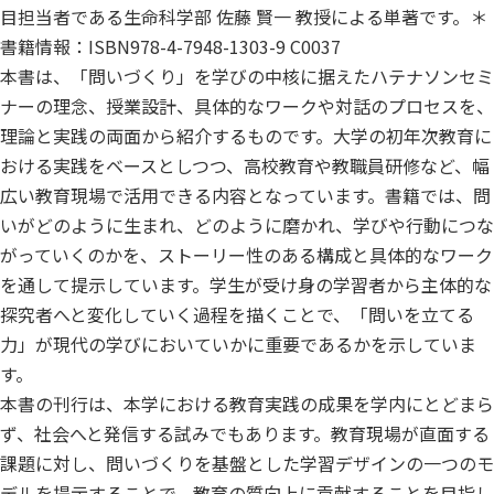
目担当者である生命科学部 佐藤 賢一 教授による単著です。＊
書籍情報：ISBN978-4-7948-1303-9 C0037
本書は、「問いづくり」を学びの中核に据えたハテナソンセミ
ナーの理念、授業設計、具体的なワークや対話のプロセスを、
理論と実践の両面から紹介するものです。大学の初年次教育に
おける実践をベースとしつつ、高校教育や教職員研修など、幅
広い教育現場で活用できる内容となっています。書籍では、問
いがどのように生まれ、どのように磨かれ、学びや行動につな
がっていくのかを、ストーリー性のある構成と具体的なワーク
を通して提示しています。学生が受け身の学習者から主体的な
探究者へと変化していく過程を描くことで、「問いを立てる
力」が現代の学びにおいていかに重要であるかを示していま
す。
本書の刊行は、本学における教育実践の成果を学内にとどまら
ず、社会へと発信する試みでもあります。教育現場が直面する
課題に対し、問いづくりを基盤とした学習デザインの一つのモ
デルを提示することで、教育の質向上に貢献することを目指し