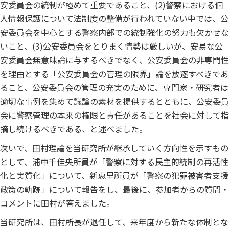
安委員会の統制が極めて重要であること、(2)警察における個
人情報保護について法制度の整備が行われていない中では、公
安委員会を中心とする警察内部での統制強化の努力も欠かせな
いこと、(3)公安委員会をとりまく情勢は厳しいが、安易な公
安委員会無意味論に与するべきでなく、公安委員会の非専門性
を理由とする「公安委員会の管理の限界」論を放逐すべきであ
ること、公安委員会の管理の充実のために、専門家・研究者は
適切な事例を集めて議論の素材を提供するとともに、公安委員
会に警察管理の本来の権限と責任があることを社会に対して指
摘し続けるべきである、と述べました。
次いで、田村理論を当研究所が継承していく方向性を示すもの
として、浦中千佳央所員が「警察に対する民主的統制の再活性
化と実質化」について、新恵里所員が「警察の犯罪被害者支援
政策の軌跡」について報告をし、最後に、参加者からの質問・
コメントに田村が答えました。
当研究所は、田村所長が退任して、来年度から新たな体制とな