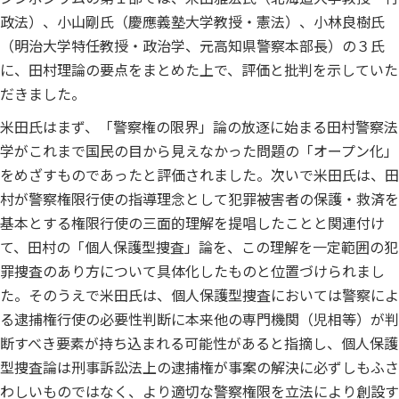
政法）、小山剛氏（慶應義塾大学教授・憲法）、小林良樹氏
（明治大学特任教授・政治学、元高知県警察本部長）の３氏
に、田村理論の要点をまとめた上で、評価と批判を示していた
だきました。
米田氏はまず、「警察権の限界」論の放逐に始まる田村警察法
学がこれまで国民の目から見えなかった問題の「オープン化」
をめざすものであったと評価されました。次いで米田氏は、田
村が警察権限行使の指導理念として犯罪被害者の保護・救済を
基本とする権限行使の三面的理解を提唱したことと関連付け
て、田村の「個人保護型捜査」論を、この理解を一定範囲の犯
罪捜査のあり方について具体化したものと位置づけられまし
た。そのうえで米田氏は、個人保護型捜査においては警察によ
る逮捕権行使の必要性判断に本来他の専門機関（児相等）が判
断すべき要素が持ち込まれる可能性があると指摘し、個人保護
型捜査論は刑事訴訟法上の逮捕権が事案の解決に必ずしもふさ
わしいものではなく、より適切な警察権限を立法により創設す