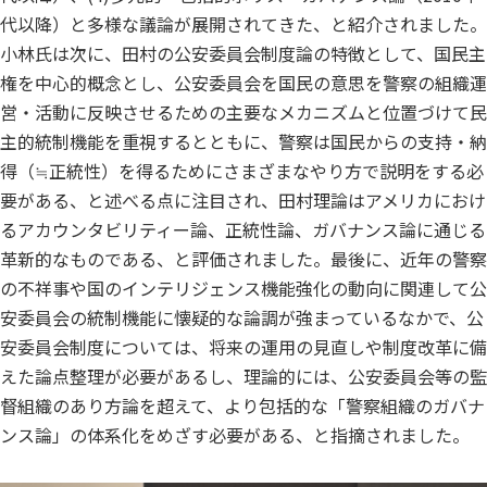
代以降）と多様な議論が展開されてきた、と紹介されました。
小林氏は次に、田村の公安委員会制度論の特徴として、国民主
権を中心的概念とし、公安委員会を国民の意思を警察の組織運
営・活動に反映させるための主要なメカニズムと位置づけて民
主的統制機能を重視するとともに、警察は国民からの支持・納
得（≒正統性）を得るためにさまざまなやり方で説明をする必
要がある、と述べる点に注目され、田村理論はアメリカにおけ
るアカウンタビリティー論、正統性論、ガバナンス論に通じる
革新的なものである、と評価されました。最後に、近年の警察
の不祥事や国のインテリジェンス機能強化の動向に関連して公
安委員会の統制機能に懐疑的な論調が強まっているなかで、公
安委員会制度については、将来の運用の見直しや制度改革に備
えた論点整理が必要があるし、理論的には、公安委員会等の監
督組織のあり方論を超えて、より包括的な「警察組織のガバナ
ンス論」の体系化をめざす必要がある、と指摘されました。