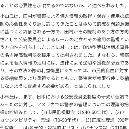
ることの必要性を示唆するのではないか、と述べられました。
小山氏は、田村が警察による個人情報の取得・保存・使用の統
制の必要性をくり返し論じてきたことは極めて的確な問題意識
に基づくと評価される一方で、田村がその統制のあり方の方向
性として公安委員会によるルールの定立とその適用の監視とい
う方向性を打ち出したことに対しては、DNA型等抹消請求事件
の名古屋高裁判決を援用して批判されました。すなわち、警察
による個人情報の活用には、法律による適切な授権が必要であ
り、その立法の際の利益衡量にあたっては、市民的自由に対す
る萎縮効果をより重視するとともに、警察官が権限行使に萎縮
しないように配慮する必要がある、と論じられました。
小林氏は、まず、日本における公安委員会制度の研究が低調で
あったのに対し、アメリカでは警察の管理についての理論的把
握の枠組みとして、(1)市民監視概念（1940-60年代）、(2)ア
カウンタビリティー理論（70-90年代）、(3)正統性理論（90年
代以降）、(4)多元的・包括的ポリス・ガバナンス論（2010年