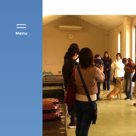
Menu
公募推薦入試
経営学部
一般選抜入試［中期日程］
現代社会学部
キャンパス・施設の見学について
共通テスト利用入試[前期][後期]
外国語学部
学生寮
専門学科等対象公募推薦入試
理学部
図書館
建学の精神
生命科学部