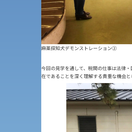
学章
科目等履修生・聴講生募集
法人組織
世界問題研究所
キャンパス見学会
経済支援
麻薬探知犬デモンストレーション②
社会安全・警察学研究所
進学相談会
保健管理センター
今回の見学を通して、税関の仕事は法律・
在であることを深く理解する貴重な機会と
教職課程
人権センター
初年次教育
入学試験要項・出願書類
障害学生教育支援センター
植物科学研究センター
京都産業大学 × SDGs
生態系サービス研究センター