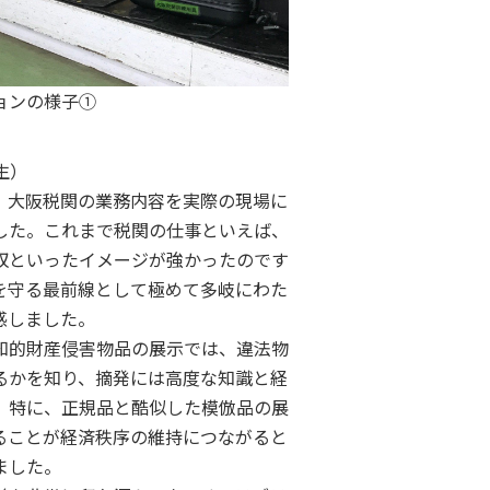
ョンの様子①
生）
、大阪税関の業務内容を実際の現場に
した。これまで税関の仕事といえば、
収といったイメージが強かったのです
を守る最前線として極めて多岐にわた
感しました。
知的財産侵害物品の展示では、違法物
るかを知り、摘発には高度な知識と経
。特に、正規品と酷似した模倣品の展
ることが経済秩序の維持につながると
ました。