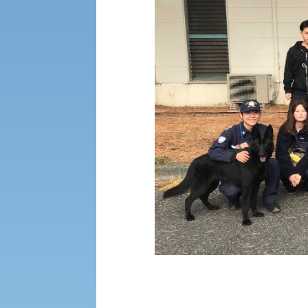
大学DX
受験に関する注意
KSU-EAP（正課外活動プログラム）
受験Q＆A
えの方へ 学外機関向け
外国人留学生の入学
入学手続き
修学支援制度の申請手続き