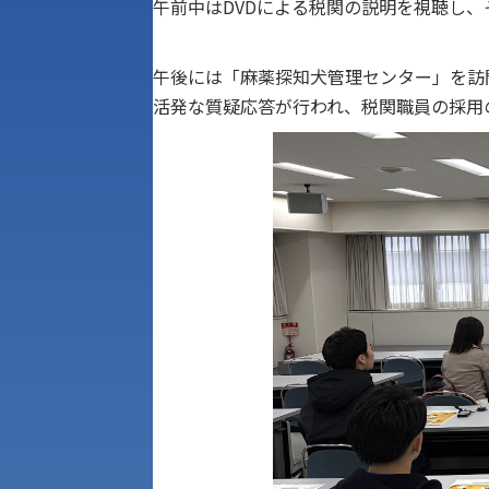
午前中はDVDによる税関の説明を視聴し
午後には「麻薬探知犬管理センター」を訪
活発な質疑応答が行われ、税関職員の採用