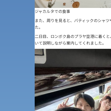
公募推薦入試
経営学部
ジャカルタでの食事
一般選抜入試［中期日程］
また、周りを見ると、バティックのシャツ
現代社会学部
た。
キャンパス・施設の見学について
共通テスト利用入試[前期][後期]
二日目、ロンボク島のプラヤ空港に着くと
外国語学部
学生寮
いて説明しながら案内してくれました。
専門学科等対象公募推薦入試
理学部
図書館
建学の精神
生命科学部
学章
科目等履修生・聴講生募集
法人組織
世界問題研究所
キャンパス見学会