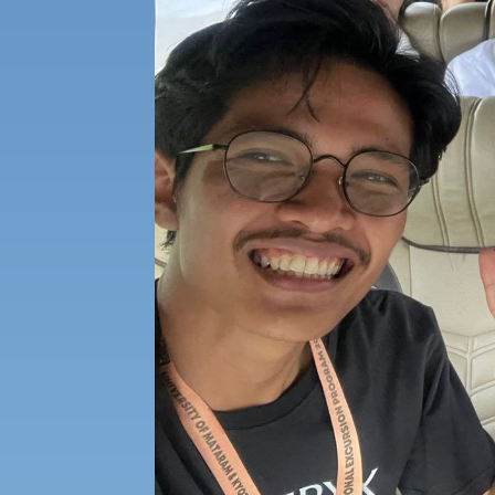
経済支援
社会安全・警察学研究所
進学相談会
保健管理センター
教職課程
人権センター
初年次教育
入学試験要項・出願書類
障害学生教育支援センター
植物科学研究センター
京都産業大学 × SDGs
生態系サービス研究センター
大学DX
受験に関する注意
KSU-EAP（正課外活動プログラム）