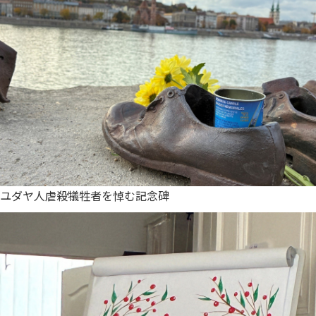
ユダヤ人虐殺犠牲者を悼む記念碑