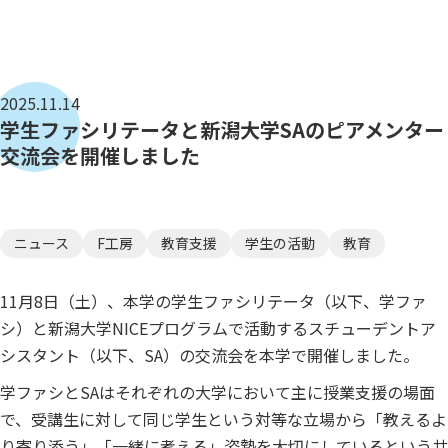
2025.11.14
学生ファシリテータと新潟大学SAのピアメンター
交流会を開催しました
ニュース
F工房
教育支援
学生の活動
教育
11
月
8
日（土）、本学の学生ファシリテータ（以下、学ファ
シ）と新潟大学
NICE
プログラムで活動するスチューデントア
シスタント（以下、
SA
）の交流会を本学で開催しました。
学ファシと
SA
はそれぞれの大学において主に授業支援の場面
で、受講生に対して同じ学生という対等な立場から「教えるよ
り寄り添う」「一緒に考える」姿勢を大切にしているという共